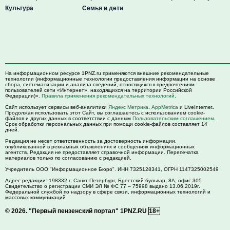
Культура
Семья и дети
На информационном ресурсе 1PNZ.ru применяются внешние рекомендательные
технологии (информационные технологии предоставления информации на основе
сбора, систематизации и анализа сведений, относящихся к предпочтениям
пользователей сети «Интернет», находящихся на территории Российской
Федерации)».
Правила применения рекомендательных технологий
.
Сайт использует сервисы веб-аналитики
Яндекс Метрика
,
AppMetrica
и LiveInternet.
Продолжая использовать этот Сайт, вы соглашаетесь с использованием cookie-
файлов и других данных в соответствии с данным
Пользовательским соглашением
.
Срок обработки персональных данных при помощи cookie-файлов составляет 14
дней.
Редакция не несет ответственность за достоверность информации,
опубликованной в рекламных объявлениях и сообщениях информационных
агентств. Редакция не предоставляет справочной информации. Перепечатка
материалов только по согласованию с редакцией.
Учредитель ООО "Информационное Бюро". ИНН 7325128341, ОГРН 1147325002549
Адрес редакции:
198332
г. Санкт-Петербург,
Брестский бульвар, 8А, офис 305
Свидетельство о регистрации СМИ ЭЛ № ФС 77 – 75998 выдано 13.06.2019г.
Федеральной службой по надзору в сфере связи, информационных технологий и
массовых коммуникаций
© 2026.
"Первый пензенский портал" 1PNZ.RU
18+