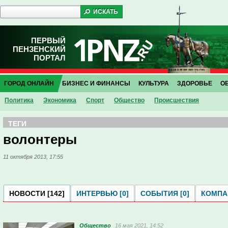
ПЕРВЫЙ
ПЕНЗЕНСКИЙ
ПОРТАЛ
ГОРОД ОНЛАЙН
БИЗНЕС И ФИНАНСЫ
КУЛЬТУРА
ЗДОРОВЬЕ
О
Политика
Экономика
Спорт
Общество
Проиcшествия
ТЕГИ
волонтеры
11 октября 2013, 17:55
НОВОСТИ [142]
ИНТЕРВЬЮ [0]
СОБЫТИЯ [0]
КОМПАН
Общество
16 мая 2021, 14:52