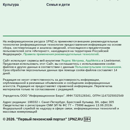
Культура
Семья и дети
На информационном ресурсе 1PNZ.ru применяются внешние рекомендательные
технологии (информационные технологии предоставления информации на основе
сбора, систематизации и анализа сведений, относящихся к предпочтениям
пользователей сети «Интернет», находящихся на территории Российской
Федерации)».
Правила применения рекомендательных технологий
.
Сайт использует сервисы веб-аналитики
Яндекс Метрика
,
AppMetrica
и LiveInternet.
Продолжая использовать этот Сайт, вы соглашаетесь с использованием cookie-
файлов и других данных в соответствии с данным
Пользовательским соглашением
.
Срок обработки персональных данных при помощи cookie-файлов составляет 14
дней.
Редакция не несет ответственность за достоверность информации,
опубликованной в рекламных объявлениях и сообщениях информационных
агентств. Редакция не предоставляет справочной информации. Перепечатка
материалов только по согласованию с редакцией.
Учредитель ООО "Информационное Бюро". ИНН 7325128341, ОГРН 1147325002549
Адрес редакции:
198332
г. Санкт-Петербург,
Брестский бульвар, 8А, офис 305
Свидетельство о регистрации СМИ ЭЛ № ФС 77 – 75998 выдано 13.06.2019г.
Федеральной службой по надзору в сфере связи, информационных технологий и
массовых коммуникаций
© 2026.
"Первый пензенский портал" 1PNZ.RU
18+