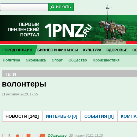
ПЕРВЫЙ
ПЕНЗЕНСКИЙ
ПОРТАЛ
ГОРОД ОНЛАЙН
БИЗНЕС И ФИНАНСЫ
КУЛЬТУРА
ЗДОРОВЬЕ
О
Политика
Экономика
Спорт
Общество
Проиcшествия
ТЕГИ
волонтеры
11 октября 2013, 17:55
НОВОСТИ [142]
ИНТЕРВЬЮ [0]
СОБЫТИЯ [0]
КОМПАН
Общество
25 января 2021, 11:15