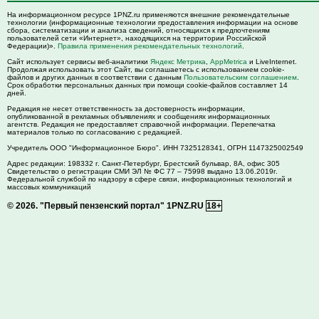
На информационном ресурсе 1PNZ.ru применяются внешние рекомендательные
технологии (информационные технологии предоставления информации на основе
сбора, систематизации и анализа сведений, относящихся к предпочтениям
пользователей сети «Интернет», находящихся на территории Российской
Федерации)».
Правила применения рекомендательных технологий
.
Сайт использует сервисы веб-аналитики
Яндекс Метрика
,
AppMetrica
и LiveInternet.
Продолжая использовать этот Сайт, вы соглашаетесь с использованием cookie-
файлов и других данных в соответствии с данным
Пользовательским соглашением
.
Срок обработки персональных данных при помощи cookie-файлов составляет 14
дней.
Редакция не несет ответственность за достоверность информации,
опубликованной в рекламных объявлениях и сообщениях информационных
агентств. Редакция не предоставляет справочной информации. Перепечатка
материалов только по согласованию с редакцией.
Учредитель ООО "Информационное Бюро". ИНН 7325128341, ОГРН 1147325002549
Адрес редакции:
198332
г. Санкт-Петербург,
Брестский бульвар, 8А, офис 305
Свидетельство о регистрации СМИ ЭЛ № ФС 77 – 75998 выдано 13.06.2019г.
Федеральной службой по надзору в сфере связи, информационных технологий и
массовых коммуникаций
© 2026.
"Первый пензенский портал" 1PNZ.RU
18+