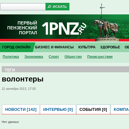
ПЕРВЫЙ
ПЕНЗЕНСКИЙ
ПОРТАЛ
ГОРОД ОНЛАЙН
БИЗНЕС И ФИНАНСЫ
КУЛЬТУРА
ЗДОРОВЬЕ
О
Политика
Экономика
Спорт
Общество
Проиcшествия
ТЕГИ
волонтеры
11 октября 2013, 17:55
НОВОСТИ [142]
ИНТЕРВЬЮ [0]
СОБЫТИЯ [0]
КОМПАН
Нет данных