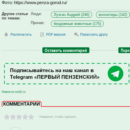
Фото: https://www.penza-gorod.ru/
Другие статьи
Люди:
Лузгин Андрей (246)
волонтеры (142)
по темам:
Прочее:
бездомные животные (175)
Распечатать
PDF версия
Переслать другу
Оставить комментарий
Пере
Новости smi2.ru
КОММЕНТАРИИ
- Нажмите ,чтобы оценить