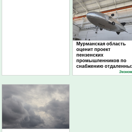
Мурманская область
оценит проект
пензенских
промышленников по
снабжению отдаленны
поселений с помощью
Эконом
дирижаблей