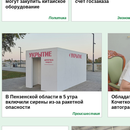
могут закупить китайское
счет госзаказа
оборудование
Политика
Эконом
В Пензенской области в 5 утра
Обладат
включили сирены из-за ракетной
Кочетко
опасности
автогр
Проиcшествия