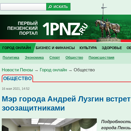
ПЕРВЫЙ
ПЕНЗЕНСКИЙ
ПОРТАЛ
ГОРОД ОНЛАЙН
БИЗНЕС И ФИНАНСЫ
КУЛЬТУРА
ЗДОРОВЬЕ
О
Политика
Экономика
Спорт
Общество
Проиcшествия
Новости Пензы
→
Город онлайн
→
Общество
ОБЩЕСТВО
16 мая 2021, 14:52
Мэр города Андрей Лузгин встре
зоозащитниками
Подробности
города Пензы