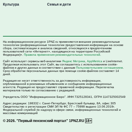
Культура
Семья и дети
На информационном ресурсе 1PNZ.ru применяются внешние рекомендательные
технологии (информационные технологии предоставления информации на основе
сбора, систематизации и анализа сведений, относящихся к предпочтениям
пользователей сети «Интернет», находящихся на территории Российской
Федерации)».
Правила применения рекомендательных технологий
.
Сайт использует сервисы веб-аналитики
Яндекс Метрика
,
AppMetrica
и LiveInternet.
Продолжая использовать этот Сайт, вы соглашаетесь с использованием cookie-
файлов и других данных в соответствии с данным
Пользовательским соглашением
.
Срок обработки персональных данных при помощи cookie-файлов составляет 14
дней.
Редакция не несет ответственность за достоверность информации,
опубликованной в рекламных объявлениях и сообщениях информационных
агентств. Редакция не предоставляет справочной информации. Перепечатка
материалов только по согласованию с редакцией.
Учредитель ООО "Информационное Бюро". ИНН 7325128341, ОГРН 1147325002549
Адрес редакции:
198332
г. Санкт-Петербург,
Брестский бульвар, 8А, офис 305
Свидетельство о регистрации СМИ ЭЛ № ФС 77 – 75998 выдано 13.06.2019г.
Федеральной службой по надзору в сфере связи, информационных технологий и
массовых коммуникаций
© 2026.
"Первый пензенский портал" 1PNZ.RU
18+