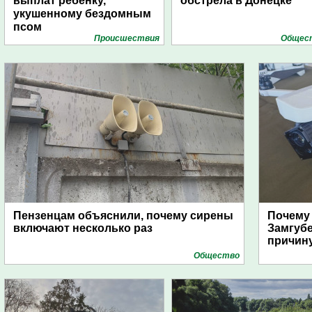
выплат ребенку,
обстрела в Донецке
укушенному бездомным
псом
Проиcшествия
Общес
Пензенцам объяснили, почему сирены
Почему
включают несколько раз
Замгуб
причину
Общество