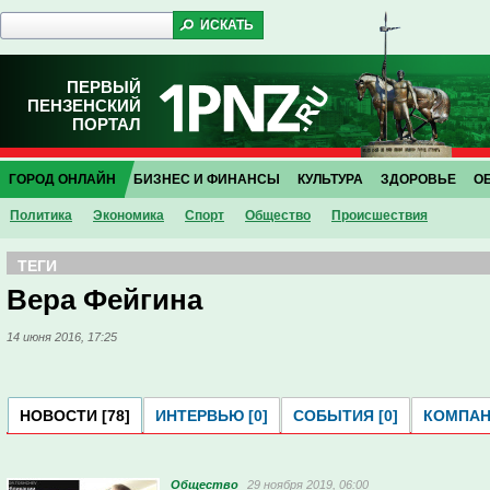
ПЕРВЫЙ
ПЕНЗЕНСКИЙ
ПОРТАЛ
ГОРОД ОНЛАЙН
БИЗНЕС И ФИНАНСЫ
КУЛЬТУРА
ЗДОРОВЬЕ
О
Политика
Экономика
Спорт
Общество
Проиcшествия
ТЕГИ
Вера Фейгина
14 июня 2016, 17:25
НОВОСТИ [78]
ИНТЕРВЬЮ [0]
СОБЫТИЯ [0]
КОМПАНИ
Общество
29 ноября 2019, 06:00