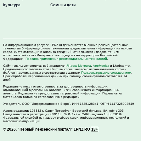
Культура
Семья и дети
На информационном ресурсе 1PNZ.ru применяются внешние рекомендательные
технологии (информационные технологии предоставления информации на основе
сбора, систематизации и анализа сведений, относящихся к предпочтениям
пользователей сети «Интернет», находящихся на территории Российской
Федерации)».
Правила применения рекомендательных технологий
.
Сайт использует сервисы веб-аналитики
Яндекс Метрика
,
AppMetrica
и LiveInternet.
Продолжая использовать этот Сайт, вы соглашаетесь с использованием cookie-
файлов и других данных в соответствии с данным
Пользовательским соглашением
.
Срок обработки персональных данных при помощи cookie-файлов составляет 14
дней.
Редакция не несет ответственность за достоверность информации,
опубликованной в рекламных объявлениях и сообщениях информационных
агентств. Редакция не предоставляет справочной информации. Перепечатка
материалов только по согласованию с редакцией.
Учредитель ООО "Информационное Бюро". ИНН 7325128341, ОГРН 1147325002549
Адрес редакции:
198332
г. Санкт-Петербург,
Брестский бульвар, 8А, офис 305
Свидетельство о регистрации СМИ ЭЛ № ФС 77 – 75998 выдано 13.06.2019г.
Федеральной службой по надзору в сфере связи, информационных технологий и
массовых коммуникаций
© 2026.
"Первый пензенский портал" 1PNZ.RU
18+