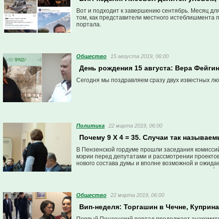
Вот и подходит к завершению сентябрь. Месяц дл
том, как представители местного истеблишмента 
портала.
Общество
15 августа 2019, 06:00
День рождения 15 августа: Вера Фейг
Сегодня мы поздравляем сразу двух известных л
Политика
22 марта 2019, 06:00
Почему 9 Х 4 = 35. Случаи так называ
В Пензенской гордуме прошли заседания комиссий
мэрии перед депутатами и рассмотрении проектов
нового состава думы и вполне возможной и ожидае
согласиться — отчеты на комиссиях порождали б
Общество
22 марта 2019, 06:00
Вип-неделя: Торгашин в Чечне, Куприн