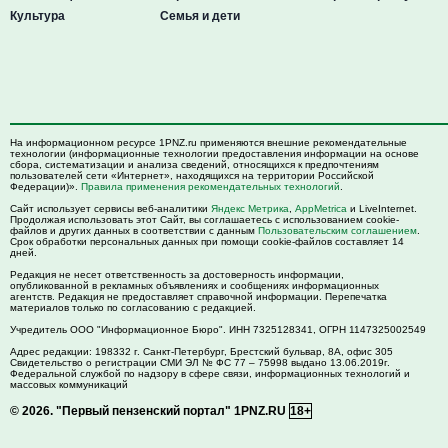
Культура
Семья и дети
На информационном ресурсе 1PNZ.ru применяются внешние рекомендательные
технологии (информационные технологии предоставления информации на основе
сбора, систематизации и анализа сведений, относящихся к предпочтениям
пользователей сети «Интернет», находящихся на территории Российской
Федерации)».
Правила применения рекомендательных технологий
.
Сайт использует сервисы веб-аналитики
Яндекс Метрика
,
AppMetrica
и LiveInternet.
Продолжая использовать этот Сайт, вы соглашаетесь с использованием cookie-
файлов и других данных в соответствии с данным
Пользовательским соглашением
.
Срок обработки персональных данных при помощи cookie-файлов составляет 14
дней.
Редакция не несет ответственность за достоверность информации,
опубликованной в рекламных объявлениях и сообщениях информационных
агентств. Редакция не предоставляет справочной информации. Перепечатка
материалов только по согласованию с редакцией.
Учредитель ООО "Информационное Бюро". ИНН 7325128341, ОГРН 1147325002549
Адрес редакции:
198332
г. Санкт-Петербург,
Брестский бульвар, 8А, офис 305
Свидетельство о регистрации СМИ ЭЛ № ФС 77 – 75998 выдано 13.06.2019г.
Федеральной службой по надзору в сфере связи, информационных технологий и
массовых коммуникаций
© 2026.
"Первый пензенский портал" 1PNZ.RU
18+