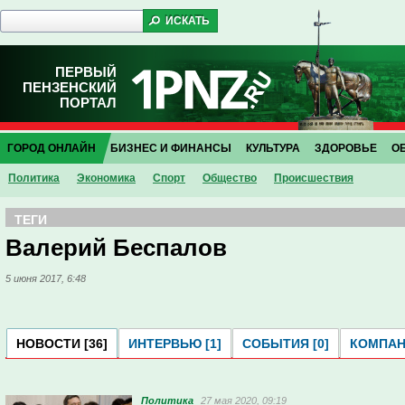
ПЕРВЫЙ
ПЕНЗЕНСКИЙ
ПОРТАЛ
ГОРОД ОНЛАЙН
БИЗНЕС И ФИНАНСЫ
КУЛЬТУРА
ЗДОРОВЬЕ
О
Политика
Экономика
Спорт
Общество
Проиcшествия
ТЕГИ
Валерий Беспалов
5 июня 2017, 6:48
НОВОСТИ [36]
ИНТЕРВЬЮ [1]
СОБЫТИЯ [0]
КОМПАНИ
Политика
27 мая 2020, 09:19