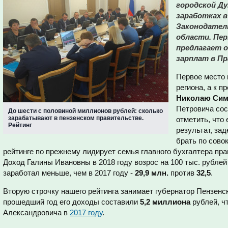
городской Ду
заработках в
Законодател
области. Пе
предлагает 
зарплат в Пр
Первое место 
региона, а к 
Николаю Сим
Петровича со
До шести с половиной миллионов рублей: сколько
зарабатывают в пензенском правительстве.
отметить, что
Рейтинг
результат, за
брать по сово
рейтинге по прежнему лидирует семья главного бухгалтера пр
Доход Галины Ивановны в 2018 году возрос на 100 тыс. рублей
заработал меньше, чем в 2017 году -
29,9 млн.
против
32,5
.
Вторую строчку нашего рейтинга занимает губернатор Пензенс
прошедший год его доходы составили
5,2 миллиона
рублей, ч
Александровича в
2017 году
.