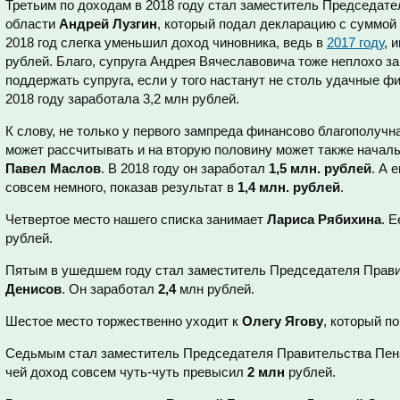
Третьим по доходам в 2018 году стал заместитель Председат
области
Андрей Лузгин
, который подал декларацию с суммой
2018 год слегка уменьшил доход чиновника, ведь в
2017 году
, 
рублей. Благо, супруга Андрея Вячеславовича тоже неплохо за
поддержать супруга, если у того настанут не столь удачные фи
2018 году заработала 3,2 млн рублей.
К слову, не только у первого зампреда финансово благополучна
может рассчитывать и на вторую половину может также начал
Павел Маслов
. В 2018 году он заработал
1,5 млн. рублей
. А 
совсем немного, показав результат в
1,4 млн. рублей
.
Четвертое место нашего списка занимает
Лариса Рябихина
. 
рублей.
Пятым в ушедшем году стал заместитель Председателя Прав
Денисов
. Он заработал
2,4
млн рублей.
Шестое место торжественно уходит к
Олегу Ягову
, который п
Седьмым стал заместитель Председателя Правительства Пен
чей доход совсем чуть-чуть превысил
2 млн
рублей.