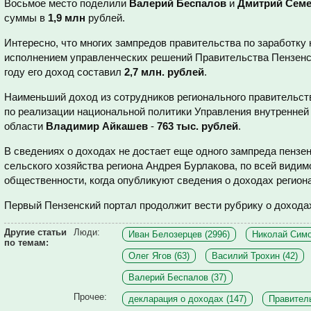
Восьмое место поделили
Валерий Беспалов
и
Дмитрий Сем
суммы в
1,9 млн
рублей.
Интересно, что многих зампредов правительства по заработку
исполнением управленческих решений Правительства Пензен
году его доход составил
2,7 млн. рублей
.
Наименьший доход из сотрудников регионального правительст
по реализации национальной политики Управления внутренней
области
Владимир Айкашев
-
763 тыс. рублей
.
В сведениях о доходах не достает еще одного зампреда пензен
сельского хозяйства региона Андрея Бурлакова, по всей видим
общественности, когда опубликуют сведения о доходах регион
Первый Пензенский портал продолжит вести рубрику о доходах
Другие статьи
Люди:
Иван Белозерцев (2996)
Николай Симо
по темам:
Олег Ягов (63)
Василий Трохин (42)
Валерий Беспалов (37)
Прочее:
декларация о доходах (147)
Правитель