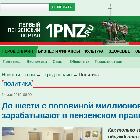
ПЕРВЫЙ
ПЕНЗЕНСКИЙ
ПОРТАЛ
ГОРОД ОНЛАЙН
БИЗНЕС И ФИНАНСЫ
КУЛЬТУРА
ЗДОРОВЬЕ
О
Политика
Экономика
Спорт
Общество
Проиcшествия
Новости Пензы
→
Город онлайн
→
Политика
ПОЛИТИКА
14 мая 2019, 06:00
До шести с половиной миллионов
зарабатывают в пензенском прав
Как только з
обсуждению 