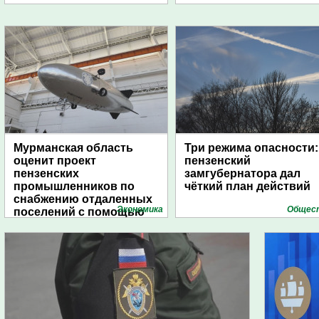
Мурманская область
Три режима опасности:
оценит проект
пензенский
пензенских
замгубернатора дал
промышленников по
чёткий план действий
снабжению отдаленных
Экономика
Общес
поселений с помощью
дирижаблей