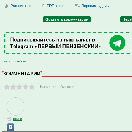
Распечатать
PDF версия
Переслать другу
Оставить комментарий
Пере
Новости smi2.ru
КОММЕНТАРИИ
- Нажмите ,чтобы оценить
Войти