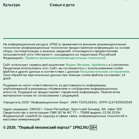
Культура
Семья и дети
На информационном ресурсе 1PNZ.ru применяются внешние рекомендательные
технологии (информационные технологии предоставления информации на основе
сбора, систематизации и анализа сведений, относящихся к предпочтениям
пользователей сети «Интернет», находящихся на территории Российской
Федерации)».
Правила применения рекомендательных технологий
.
Сайт использует сервисы веб-аналитики
Яндекс Метрика
,
AppMetrica
и LiveInternet.
Продолжая использовать этот Сайт, вы соглашаетесь с использованием cookie-
файлов и других данных в соответствии с данным
Пользовательским соглашением
.
Срок обработки персональных данных при помощи cookie-файлов составляет 14
дней.
Редакция не несет ответственность за достоверность информации,
опубликованной в рекламных объявлениях и сообщениях информационных
агентств. Редакция не предоставляет справочной информации. Перепечатка
материалов только по согласованию с редакцией.
Учредитель ООО "Информационное Бюро". ИНН 7325128341, ОГРН 1147325002549
Адрес редакции:
198332
г. Санкт-Петербург,
Брестский бульвар, 8А, офис 305
Свидетельство о регистрации СМИ ЭЛ № ФС 77 – 75998 выдано 13.06.2019г.
Федеральной службой по надзору в сфере связи, информационных технологий и
массовых коммуникаций
© 2026.
"Первый пензенский портал" 1PNZ.RU
18+