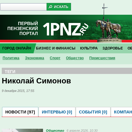
ПЕРВЫЙ
ПЕНЗЕНСКИЙ
ПОРТАЛ
ГОРОД ОНЛАЙН
БИЗНЕС И ФИНАНСЫ
КУЛЬТУРА
ЗДОРОВЬЕ
О
Политика
Экономика
Спорт
Общество
Проиcшествия
ТЕГИ
Николай Симонов
9 декабря 2015, 17:55
НОВОСТИ [97]
ИНТЕРВЬЮ [0]
СОБЫТИЯ [0]
КОМПАНИ
Общество
6 апреля 2026, 10:30