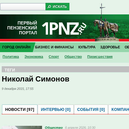
ПЕРВЫЙ
ПЕНЗЕНСКИЙ
ПОРТАЛ
ГОРОД ОНЛАЙН
БИЗНЕС И ФИНАНСЫ
КУЛЬТУРА
ЗДОРОВЬЕ
О
Политика
Экономика
Спорт
Общество
Проиcшествия
ТЕГИ
Николай Симонов
9 декабря 2015, 17:55
НОВОСТИ [97]
ИНТЕРВЬЮ [0]
СОБЫТИЯ [0]
КОМПАНИ
Общество
6 апреля 2026, 10:30