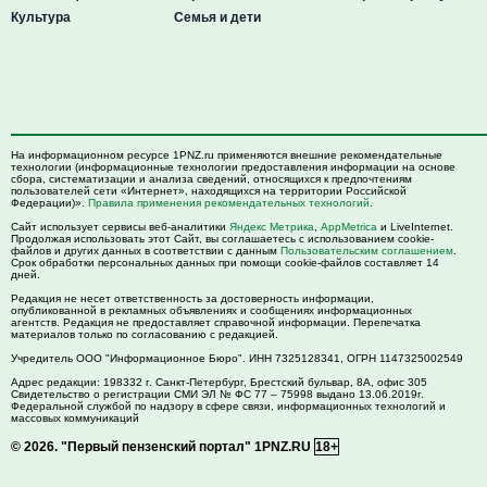
Культура
Семья и дети
На информационном ресурсе 1PNZ.ru применяются внешние рекомендательные
технологии (информационные технологии предоставления информации на основе
сбора, систематизации и анализа сведений, относящихся к предпочтениям
пользователей сети «Интернет», находящихся на территории Российской
Федерации)».
Правила применения рекомендательных технологий
.
Сайт использует сервисы веб-аналитики
Яндекс Метрика
,
AppMetrica
и LiveInternet.
Продолжая использовать этот Сайт, вы соглашаетесь с использованием cookie-
файлов и других данных в соответствии с данным
Пользовательским соглашением
.
Срок обработки персональных данных при помощи cookie-файлов составляет 14
дней.
Редакция не несет ответственность за достоверность информации,
опубликованной в рекламных объявлениях и сообщениях информационных
агентств. Редакция не предоставляет справочной информации. Перепечатка
материалов только по согласованию с редакцией.
Учредитель ООО "Информационное Бюро". ИНН 7325128341, ОГРН 1147325002549
Адрес редакции:
198332
г. Санкт-Петербург,
Брестский бульвар, 8А, офис 305
Свидетельство о регистрации СМИ ЭЛ № ФС 77 – 75998 выдано 13.06.2019г.
Федеральной службой по надзору в сфере связи, информационных технологий и
массовых коммуникаций
© 2026.
"Первый пензенский портал" 1PNZ.RU
18+