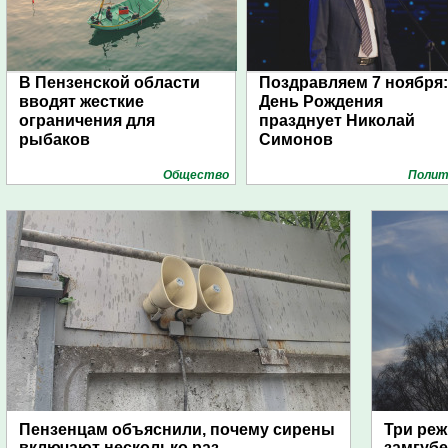
В Пензенской области
Поздравляем 7 ноября:
вводят жесткие
День Рождения
ограничения для
празднует Николай
рыбаков
Симонов
Общество
Полит
Пензенцам объяснили, почему сирены
Три реж
включают несколько раз
замгубе