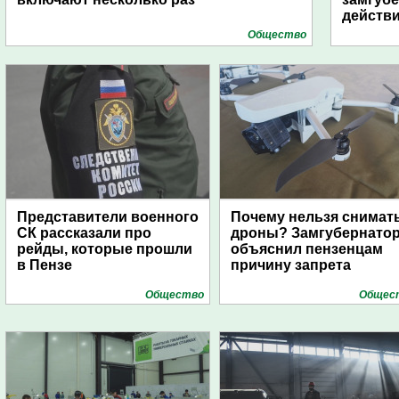
действ
Общество
Представители военного
Почему нельзя снимат
СК рассказали про
дроны? Замгубернато
рейды, которые прошли
объяснил пензенцам
в Пензе
причину запрета
Общество
Общес