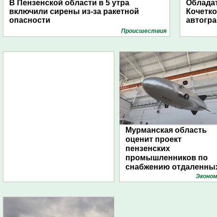
В Пензенской области в 5 утра
Обладат
включили сирены из-за ракетной
Кочетко
опасности
автогр
Проиcшествия
Мурманская область
оценит проект
пензенских
промышленников по
снабжению отдаленны
поселений с помощью
Эконом
дирижаблей