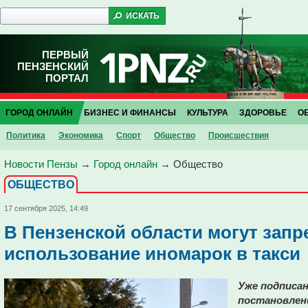
ПЕРВЫЙ
ПЕНЗЕНСКИЙ
ПОРТАЛ
ГОРОД ОНЛАЙН
БИЗНЕС И ФИНАНСЫ
КУЛЬТУРА
ЗДОРОВЬЕ
О
Политика
Экономика
Спорт
Общество
Проиcшествия
Новости Пензы
→
Город онлайн
→
Общество
ОБЩЕСТВО
17 сентября 2025, 14:49
В Пензенской области могут запр
использование иномарок в такси
Уже подписа
постановлен