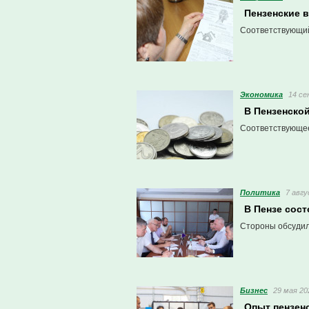
Пензенские в
Соответствующий
Экономика
14 се
В Пензенско
Соответствующее
Политика
7 авгу
В Пензе сос
Стороны обсудил
Бизнес
29 мая 20
Опыт пензен