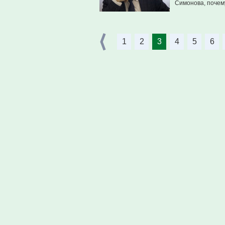
Симонова, почему
1
2
3
4
5
6