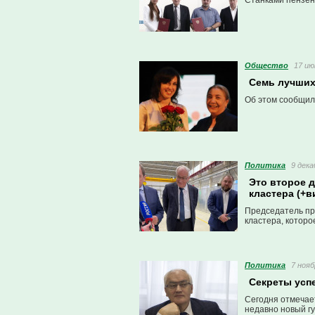
Станками пензен
Общество
17 ию
Семь лучших
Об этом сообщил
Политика
9 дека
Это второе 
кластера (+в
Председатель пр
кластера, котор
Политика
7 нояб
Секреты усп
Сегодня отмечае
недавно новый гу