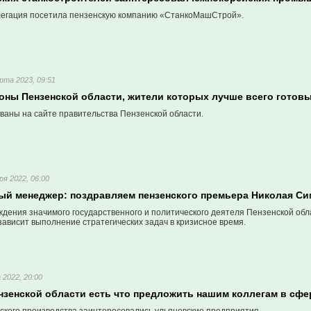
егация посетила пензенскую компанию «СтанкоМашСтрой».
рта 2023, 09:51
оны Пензенской области, жители которых лучше всего готовы
ваны на сайте правительства Пензенской области.
ря 2022, 06:00
ый менеджер: поздравляем пензенского премьера Николая Си
дения значимого государственного и политического деятеля Пензенской облас
о зависит выполнение стратегических задач в кризисное время.
 2022, 20:00
нзенской области есть что предложить нашим коллегам в сфе