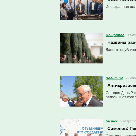
Иностранная дел
Общество
30 ма
Названы рай
Данные опублико
Политика
7 нояб
Антикризисн
Сегодня День Рож
регион, и от ког
Бизнес
5 августа
Симонов: Пе