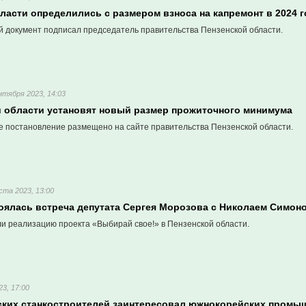
ласти определились с размером взноса на капремонт в 2024 г
 документ подписал председатель правительства Пензенской области.
нтября 2023, 14:03
й области установят новый размер прожиточного минимума
 постановление размещено на сайте правительства Пензенской области.
ста 2023, 13:00
тоялась встреча депутата Сергея Морозова с Николаем Симо
и реализацию проекта «Выбирай свое!» в Пензенской области.
23, 17:00
ских станкостроителей заинтересовал южнокорейских промы