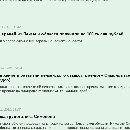
ского производства заинтересовались ульяновские предприятия.
ня 2022, 09:42
 врачей из Пензы и области получили по 100 тысяч рублей
и в пресс-службе минздрава Пензенской области.
бря 2021, 14:54
дыхание в развитии пензенского станкостроения – Симонов п
идео)
авительства Пензенской области Николай Симонов принял участие в собран
ое прошло на площадке компании «СтанкоМашСтрой».
ря 2021, 19:07
еха трудоголика Симонова
т свой юбилей председатель правительства Пензенской области. Николаю Си
бернатор региона согласовал его на должность премьер-министра правительс