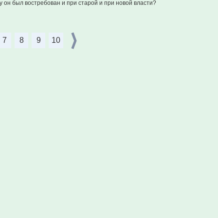
 он был востребован и при старой и при новой власти?
7
8
9
10