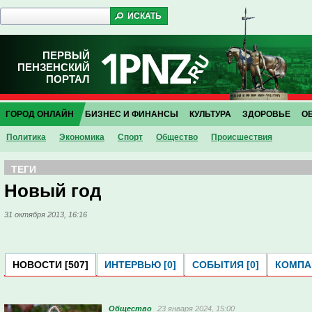
ПЕРВЫЙ
ПЕНЗЕНСКИЙ
ПОРТАЛ
ГОРОД ОНЛАЙН
БИЗНЕС И ФИНАНСЫ
КУЛЬТУРА
ЗДОРОВЬЕ
О
Политика
Экономика
Спорт
Общество
Проиcшествия
ТЕГИ
Новый год
31 октября 2013, 16:16
НОВОСТИ [507]
ИНТЕРВЬЮ [0]
СОБЫТИЯ [0]
КОМПАН
Общество
23 января 2024, 15:00