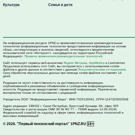
Культура
Семья и дети
На информационном ресурсе 1PNZ.ru применяются внешние рекомендательные
технологии (информационные технологии предоставления информации на основе
сбора, систематизации и анализа сведений, относящихся к предпочтениям
пользователей сети «Интернет», находящихся на территории Российской
Федерации)».
Правила применения рекомендательных технологий
.
Сайт использует сервисы веб-аналитики
Яндекс Метрика
,
AppMetrica
и LiveInternet.
Продолжая использовать этот Сайт, вы соглашаетесь с использованием cookie-
файлов и других данных в соответствии с данным
Пользовательским соглашением
.
Срок обработки персональных данных при помощи cookie-файлов составляет 14
дней.
Редакция не несет ответственность за достоверность информации,
опубликованной в рекламных объявлениях и сообщениях информационных
агентств. Редакция не предоставляет справочной информации. Перепечатка
материалов только по согласованию с редакцией.
Учредитель ООО "Информационное Бюро". ИНН 7325128341, ОГРН 1147325002549
Адрес редакции:
198332
г. Санкт-Петербург,
Брестский бульвар, 8А, офис 305
Свидетельство о регистрации СМИ ЭЛ № ФС 77 – 75998 выдано 13.06.2019г.
Федеральной службой по надзору в сфере связи, информационных технологий и
массовых коммуникаций
© 2026.
"Первый пензенский портал" 1PNZ.RU
18+