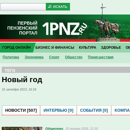
ПЕРВЫЙ
ПЕНЗЕНСКИЙ
ПОРТАЛ
ГОРОД ОНЛАЙН
БИЗНЕС И ФИНАНСЫ
КУЛЬТУРА
ЗДОРОВЬЕ
О
Политика
Экономика
Спорт
Общество
Проиcшествия
ТЕГИ
Новый год
31 октября 2013, 16:16
НОВОСТИ [507]
ИНТЕРВЬЮ [0]
СОБЫТИЯ [0]
КОМПАН
Общество
20 января 2026, 12:30