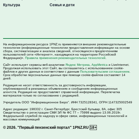
Культура
Семья и дети
На информационном ресурсе 1PNZ.ru применяются внешние рекомендательные
технологии (информационные технологии предоставления информации на основе
сбора, систематизации и анализа сведений, относящихся к предпочтениям
пользователей сети «Интернет», находящихся на территории Российской
Федерации)».
Правила применения рекомендательных технологий
.
Сайт использует сервисы веб-аналитики
Яндекс Метрика
,
AppMetrica
и LiveInternet.
Продолжая использовать этот Сайт, вы соглашаетесь с использованием cookie-
файлов и других данных в соответствии с данным
Пользовательским соглашением
.
Срок обработки персональных данных при помощи cookie-файлов составляет 14
дней.
Редакция не несет ответственность за достоверность информации,
опубликованной в рекламных объявлениях и сообщениях информационных
агентств. Редакция не предоставляет справочной информации. Перепечатка
материалов только по согласованию с редакцией.
Учредитель ООО "Информационное Бюро". ИНН 7325128341, ОГРН 1147325002549
Адрес редакции:
198332
г. Санкт-Петербург,
Брестский бульвар, 8А, офис 305
Свидетельство о регистрации СМИ ЭЛ № ФС 77 – 75998 выдано 13.06.2019г.
Федеральной службой по надзору в сфере связи, информационных технологий и
массовых коммуникаций
© 2026.
"Первый пензенский портал" 1PNZ.RU
18+