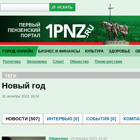
ПЕРВЫЙ
ПЕНЗЕНСКИЙ
ПОРТАЛ
ГОРОД ОНЛАЙН
БИЗНЕС И ФИНАНСЫ
КУЛЬТУРА
ЗДОРОВЬЕ
О
Политика
Экономика
Спорт
Общество
Проиcшествия
ТЕГИ
Новый год
31 октября 2013, 16:16
НОВОСТИ [507]
ИНТЕРВЬЮ [0]
СОБЫТИЯ [0]
КОМПАН
Общество
29 декабря 2023, 10:46