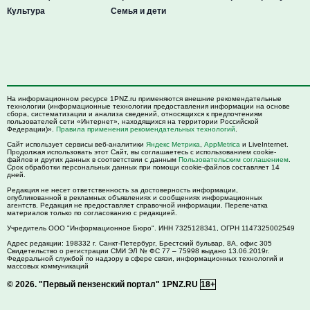
Культура
Семья и дети
На информационном ресурсе 1PNZ.ru применяются внешние рекомендательные
технологии (информационные технологии предоставления информации на основе
сбора, систематизации и анализа сведений, относящихся к предпочтениям
пользователей сети «Интернет», находящихся на территории Российской
Федерации)».
Правила применения рекомендательных технологий
.
Сайт использует сервисы веб-аналитики
Яндекс Метрика
,
AppMetrica
и LiveInternet.
Продолжая использовать этот Сайт, вы соглашаетесь с использованием cookie-
файлов и других данных в соответствии с данным
Пользовательским соглашением
.
Срок обработки персональных данных при помощи cookie-файлов составляет 14
дней.
Редакция не несет ответственность за достоверность информации,
опубликованной в рекламных объявлениях и сообщениях информационных
агентств. Редакция не предоставляет справочной информации. Перепечатка
материалов только по согласованию с редакцией.
Учредитель ООО "Информационное Бюро". ИНН 7325128341, ОГРН 1147325002549
Адрес редакции:
198332
г. Санкт-Петербург,
Брестский бульвар, 8А, офис 305
Свидетельство о регистрации СМИ ЭЛ № ФС 77 – 75998 выдано 13.06.2019г.
Федеральной службой по надзору в сфере связи, информационных технологий и
массовых коммуникаций
© 2026.
"Первый пензенский портал" 1PNZ.RU
18+