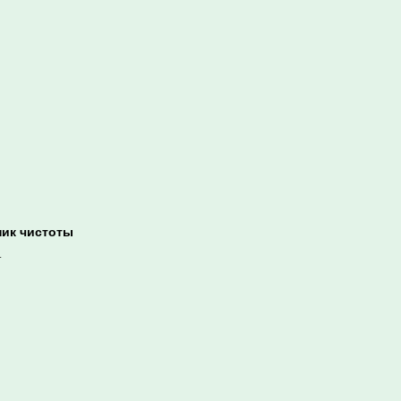
ник чистоты
.