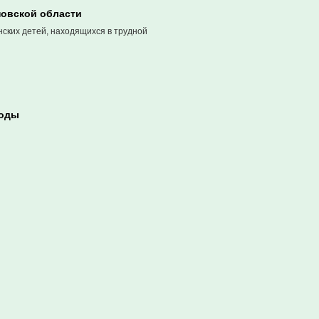
новской области
ских детей, находящихся в трудной
боды