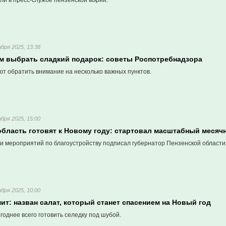
ли в пресс-службе пензенской мэрии.
абря 2025, 13:38
ам выбрать сладкий подарок: советы Роспотребнадзора
т обратить внимание на несколько важных пунктов.
абря 2025, 15:00
область готовят к Новому году: стартовал масштабный месяч
и мероприятий по благоустройству подписал губернатор Пензенской области
абря 2025, 10:00
ит: назван салат, который станет спасением на Новый год
ыгоднее всего готовить селедку под шубой.