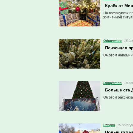
Кулёк от Мин
На госзакупках 
жизненной ситуац
Общество
18 де
Пензенцев п
Об этом напомнил
Общество
18 де
Больше ста 
Об этом рассказа
Спорт
15 декабря
Новый год на