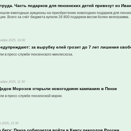
труда. Часть подарков для пензенских детей привезут из Ива
прошли ежегодные аукционы на приобретение новогодних подарков для пензен
ии. Всего за счёт бюджета купили 26 800 подарков весом более килограмма.
кабря 2025, 16:00
редупреждают: за вырубку елей грозит до 7 лет лишения сво
и в пресс-службе пензенского минлесхоза.
кабря 2025, 11:30
Дедов Морозов открыли новогоднюю кампанию в Пензе
ли в пресс-службе пензенской мэрии.
 2025, 12:30
 бегу: Пенза собирается войти в Книгу рекордов России