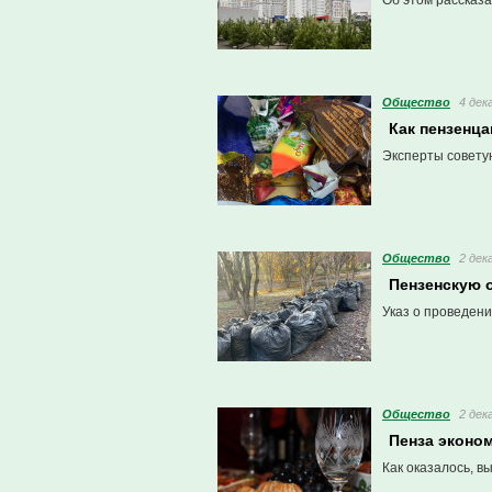
Об этом рассказа
Общество
4 дек
Как пензенц
Эксперты советую
Общество
2 дек
Пензенскую 
Указ о проведени
Общество
2 дек
Пенза эконом
Как оказалось, в