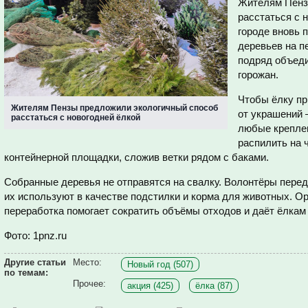
Жителям Пенз
расстаться с 
городе вновь 
деревьев на п
подряд объед
горожан.
Чтобы ёлку пр
Жителям Пензы предложили экологичный способ
от украшений 
расстаться с новогодней ёлкой
любые крепле
распилить на ч
контейнерной площадки, сложив ветки рядом с баками.
Собранные деревья не отправятся на свалку. Волонтёры переда
их используют в качестве подстилки и корма для животных. Ор
переработка помогает сократить объёмы отходов и даёт ёлкам
Фото: 1pnz.ru
Другие статьи
Место:
Новый год (507)
по темам:
Прочее:
акция (425)
ёлка (87)