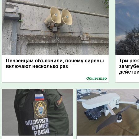
Пензенцам объяснили, почему сирены
Три реж
включают несколько раз
замгубе
действ
Общество