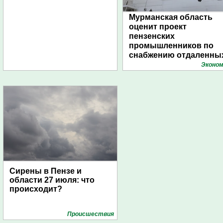
Мурманская область
оценит проект
пензенских
промышленников по
снабжению отдаленны
поселений с помощью
Эконом
дирижаблей
Сирены в Пензе и
области 27 июля: что
происходит?
Проиcшествия