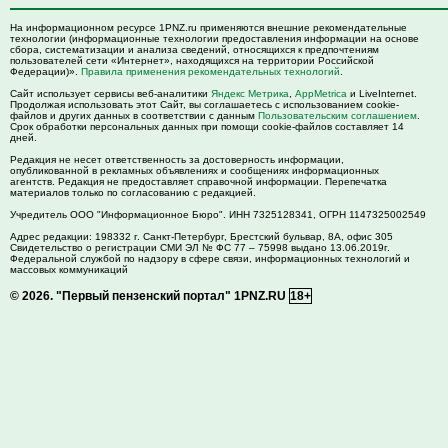
На информационном ресурсе 1PNZ.ru применяются внешние рекомендательные
технологии (информационные технологии предоставления информации на основе
сбора, систематизации и анализа сведений, относящихся к предпочтениям
пользователей сети «Интернет», находящихся на территории Российской
Федерации)».
Правила применения рекомендательных технологий
.
Сайт использует сервисы веб-аналитики
Яндекс Метрика
,
AppMetrica
и LiveInternet.
Продолжая использовать этот Сайт, вы соглашаетесь с использованием cookie-
файлов и других данных в соответствии с данным
Пользовательским соглашением
.
Срок обработки персональных данных при помощи cookie-файлов составляет 14
дней.
Редакция не несет ответственность за достоверность информации,
опубликованной в рекламных объявлениях и сообщениях информационных
агентств. Редакция не предоставляет справочной информации. Перепечатка
материалов только по согласованию с редакцией.
Учредитель ООО "Информационное Бюро". ИНН 7325128341, ОГРН 1147325002549
Адрес редакции:
198332
г. Санкт-Петербург,
Брестский бульвар, 8А, офис 305
Свидетельство о регистрации СМИ ЭЛ № ФС 77 – 75998 выдано 13.06.2019г.
Федеральной службой по надзору в сфере связи, информационных технологий и
массовых коммуникаций
© 2026.
"Первый пензенский портал" 1PNZ.RU
18+