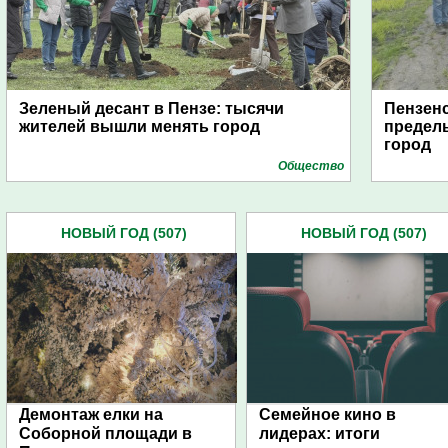
Зеленый десант в Пензе: тысячи
Пензен
жителей вышли менять город
пределы
город
Общество
НОВЫЙ ГОД (507)
НОВЫЙ ГОД (507)
Демонтаж елки на
Семейное кино в
Соборной площади в
лидерах: итоги