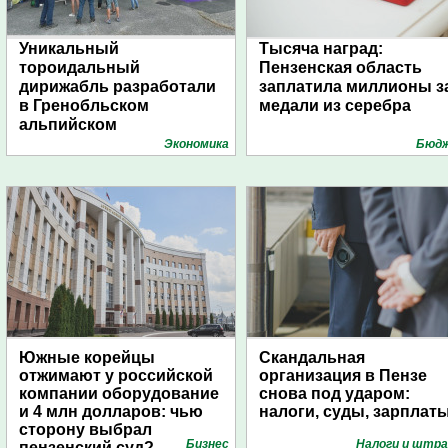
Уникальный
Тысяча наград:
тороидальный
Пензенская область
дирижабль разработали
заплатила миллионы з
в Гренобльском
медали из серебра
альпийском
университете
Экономика
Бюд
Южные корейцы
Скандальная
отжимают у российской
организация в Пензе
компании оборудование
снова под ударом:
и 4 млн долларов: чью
налоги, суды, зарплат
сторону выбрал
Бизнес
Налоги и штр
пензенский суд?