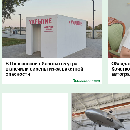
В Пензенской области в 5 утра
Обладат
включили сирены из-за ракетной
Кочетко
опасности
автогр
Проиcшествия