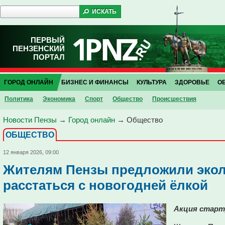
ПЕРВЫЙ
ПЕНЗЕНСКИЙ
ПОРТАЛ
ГОРОД ОНЛАЙН
БИЗНЕС И ФИНАНСЫ
КУЛЬТУРА
ЗДОРОВЬЕ
О
Политика
Экономика
Спорт
Общество
Проиcшествия
Новости Пензы
→
Город онлайн
→
Общество
ОБЩЕСТВО
12 января 2026, 09:00
Жителям Пензы предложили эко
расстаться с новогодней ёлкой
Акция старту