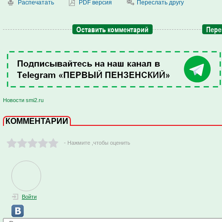
Распечатать
PDF версия
Переслать другу
Оставить комментарий
Пере
Новости smi2.ru
КОММЕНТАРИИ
- Нажмите ,чтобы оценить
Войти