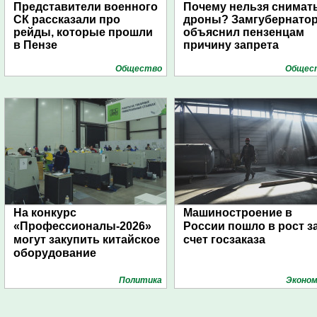
Представители военного
Почему нельзя снимат
СК рассказали про
дроны? Замгубернато
рейды, которые прошли
объяснил пензенцам
в Пензе
причину запрета
Общество
Общес
На конкурс
Машиностроение в
«Профессионалы-2026»
России пошло в рост з
могут закупить китайское
счет госзаказа
оборудование
Политика
Эконом