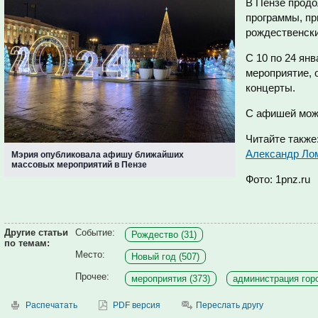
В Пензе прод
программы, пр
рождественски
С 10 по 24 ян
мероприятие, 
концерты.
С афишей мож
Читайте также
Александр Ло
Мэрия опубликовала афишу ближайших
массовых мероприятий в Пензе
Фото: 1pnz.ru
Другие статьи
Событие:
Рождество (31)
по темам:
Место:
Новый год (507)
Прочее:
мероприятия (373)
администрация горо
Распечатать
PDF версия
Переслать другу