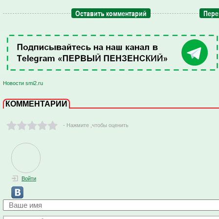
Оставить комментарий
Пере
Новости smi2.ru
КОММЕНТАРИИ
- Нажмите ,чтобы оценить
Войти