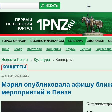
ПЕРВЫЙ
ПЕНЗЕНСКИЙ
ПОРТАЛ
ГОРОД ОНЛАЙН
БИЗНЕС И ФИНАНСЫ
КУЛЬТУРА
ЗДОРОВЬЕ
О
Кино
Театр
Выставки
Концерты
Клубы
Туризм
Год театра
Новости Пензы
→
Культура
→
Концерты
КОНЦЕРТЫ
10 января 2024, 11:31
Мэрия опубликовала афишу бли
мероприятий в Пензе
Она размеще