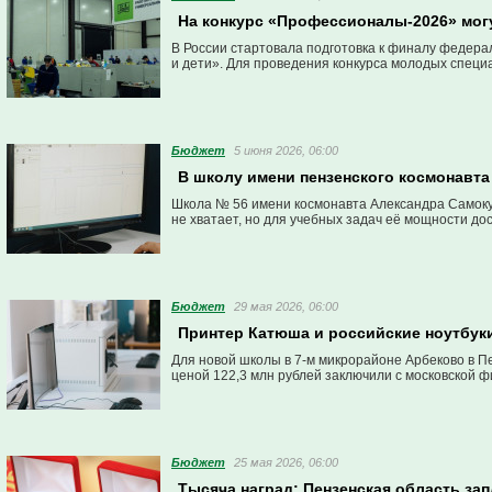
На конкурс «Профессионалы-2026» мог
В России стартовала подготовка к финалу федер
и дети». Для проведения конкурса молодых специа
Бюджет
5 июня 2026, 06:00
В школу имени пензенского космонавт
Школа № 56 имени космонавта Александра Самокут
не хватает, но для учебных задач её мощности до
Бюджет
29 мая 2026, 06:00
Принтер Катюша и российские ноутбуки
Для новой школы в 7-м микрорайоне Арбеково в Пе
ценой 122,3 млн рублей заключили с московской ф
Бюджет
25 мая 2026, 06:00
Тысяча наград: Пензенская область за