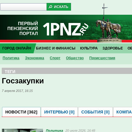
ПЕРВЫЙ
ПЕНЗЕНСКИЙ
ПОРТАЛ
ГОРОД ОНЛАЙН
БИЗНЕС И ФИНАНСЫ
КУЛЬТУРА
ЗДОРОВЬЕ
О
Политика
Экономика
Спорт
Общество
Проиcшествия
ТЕГИ
Госзакупки
7 апреля 2017, 16:15
НОВОСТИ [362]
ИНТЕРВЬЮ [0]
СОБЫТИЯ [0]
КОМПАН
Политика
20 июля 2026, 16:48