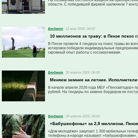
На госзакупках состоялся аукцион на приобретен
области. С победившей фирмой заключили 7 контра
Бюджет
12 мая 2026, 06:00
10 миллионов за траву: в Пензе покос
В Пензе провели 4 тендера на покос травы во все
котировок победили индивидуальные предпринима
скромный опыт работы с госзаказчиками.
Бюджет
30 апреля 2026, 06:00
Меняем зимние на летние. Исполнители
В начале апреля 2026 года МБУ «Пензавтодор» п
рублей. На тендеры по замене бордюров не посту
Бюджет
28 апреля 2026, 06:00
«Бабушкофоны» за 2,9 миллиона. Пенз
«Дом молодёжи» закупает 1 300 мобильных телефо
телефоны в народе называют «бабушкофонами», п