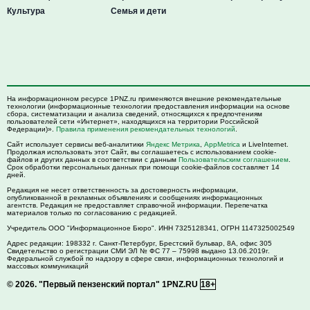
Культура
Семья и дети
На информационном ресурсе 1PNZ.ru применяются внешние рекомендательные
технологии (информационные технологии предоставления информации на основе
сбора, систематизации и анализа сведений, относящихся к предпочтениям
пользователей сети «Интернет», находящихся на территории Российской
Федерации)».
Правила применения рекомендательных технологий
.
Сайт использует сервисы веб-аналитики
Яндекс Метрика
,
AppMetrica
и LiveInternet.
Продолжая использовать этот Сайт, вы соглашаетесь с использованием cookie-
файлов и других данных в соответствии с данным
Пользовательским соглашением
.
Срок обработки персональных данных при помощи cookie-файлов составляет 14
дней.
Редакция не несет ответственность за достоверность информации,
опубликованной в рекламных объявлениях и сообщениях информационных
агентств. Редакция не предоставляет справочной информации. Перепечатка
материалов только по согласованию с редакцией.
Учредитель ООО "Информационное Бюро". ИНН 7325128341, ОГРН 1147325002549
Адрес редакции:
198332
г. Санкт-Петербург,
Брестский бульвар, 8А, офис 305
Свидетельство о регистрации СМИ ЭЛ № ФС 77 – 75998 выдано 13.06.2019г.
Федеральной службой по надзору в сфере связи, информационных технологий и
массовых коммуникаций
© 2026.
"Первый пензенский портал" 1PNZ.RU
18+