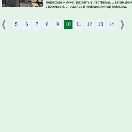
переходе – лужи, разбитые лестницы, шаткие дос
здоровьем, спускаясь в недоделанный переход.
5
6
7
8
9
10
11
12
13
14