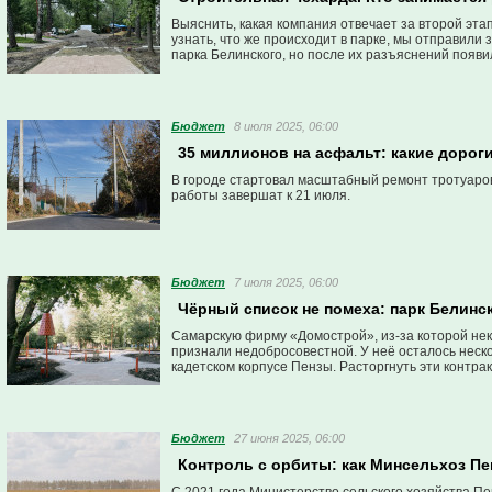
Выяснить, какая компания отвечает за второй эта
узнать, что же происходит в парке, мы отправил
парка Белинского, но после их разъяснений появи
Бюджет
8 июля 2025, 06:00
35 миллионов на асфальт: какие дорог
В городе стартовал масштабный ремонт тротуаров
работы завершат к 21 июля.
Бюджет
7 июля 2025, 06:00
Чёрный список не помеха: парк Белинс
Самарскую фирму «Домострой», из-за которой нек
признали недобросовестной. У неё осталось неск
кадетском корпусе Пензы. Расторгнуть эти контрак
Бюджет
27 июня 2025, 06:00
Контроль с орбиты: как Минсельхоз Пе