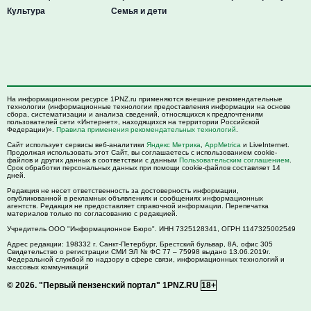
Культура
Семья и дети
На информационном ресурсе 1PNZ.ru применяются внешние рекомендательные
технологии (информационные технологии предоставления информации на основе
сбора, систематизации и анализа сведений, относящихся к предпочтениям
пользователей сети «Интернет», находящихся на территории Российской
Федерации)».
Правила применения рекомендательных технологий
.
Сайт использует сервисы веб-аналитики
Яндекс Метрика
,
AppMetrica
и LiveInternet.
Продолжая использовать этот Сайт, вы соглашаетесь с использованием cookie-
файлов и других данных в соответствии с данным
Пользовательским соглашением
.
Срок обработки персональных данных при помощи cookie-файлов составляет 14
дней.
Редакция не несет ответственность за достоверность информации,
опубликованной в рекламных объявлениях и сообщениях информационных
агентств. Редакция не предоставляет справочной информации. Перепечатка
материалов только по согласованию с редакцией.
Учредитель ООО "Информационное Бюро". ИНН 7325128341, ОГРН 1147325002549
Адрес редакции:
198332
г. Санкт-Петербург,
Брестский бульвар, 8А, офис 305
Свидетельство о регистрации СМИ ЭЛ № ФС 77 – 75998 выдано 13.06.2019г.
Федеральной службой по надзору в сфере связи, информационных технологий и
массовых коммуникаций
© 2026.
"Первый пензенский портал" 1PNZ.RU
18+