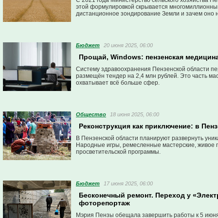
С 2021 года Министерство сельского хозяйства П
этой формулировкой скрывается многомиллионный 
дистанционное зондирование Земли и зачем оно н
Бюджет
20 июня 2025, 06:00
Прощай, Windows: пензенская медицин
Систему здравоохранения Пензенской области пер
размещён тендер на 2,4 млн рублей. Это часть 
охватывает всё больше сфер.
Общество
18 июня 2025, 06:00
Реконструкция как приключение: в Пен
В Пензенской области планируют развернуть уник
Народные игры, ремесленные мастерские, живое п
просветительской программы.
Бюджет
17 июня 2025, 06:00
Бесконечный ремонт. Переход у «Элект
фоторепортаж
Мэрия Пензы обещала завершить работы к 5 июня,