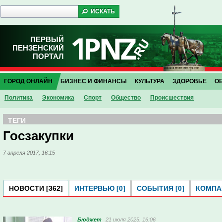
ПЕРВЫЙ
ПЕНЗЕНСКИЙ
ПОРТАЛ
ГОРОД ОНЛАЙН
БИЗНЕС И ФИНАНСЫ
КУЛЬТУРА
ЗДОРОВЬЕ
О
Политика
Экономика
Спорт
Общество
Проиcшествия
ТЕГИ
Госзакупки
7 апреля 2017, 16:15
НОВОСТИ [362]
ИНТЕРВЬЮ [0]
СОБЫТИЯ [0]
КОМПАН
Бюджет
21 июля 2025, 16:06