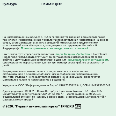
Культура
Семья и дети
На информационном ресурсе 1PNZ.ru применяются внешние рекомендательные
технологии (информационные технологии предоставления информации на основе
сбора, систематизации и анализа сведений, относящихся к предпочтениям
пользователей сети «Интернет», находящихся на территории Российской
Федерации)».
Правила применения рекомендательных технологий
.
Сайт использует сервисы веб-аналитики
Яндекс Метрика
,
AppMetrica
и LiveInternet.
Продолжая использовать этот Сайт, вы соглашаетесь с использованием cookie-
файлов и других данных в соответствии с данным
Пользовательским соглашением
.
Срок обработки персональных данных при помощи cookie-файлов составляет 14
дней.
Редакция не несет ответственность за достоверность информации,
опубликованной в рекламных объявлениях и сообщениях информационных
агентств. Редакция не предоставляет справочной информации. Перепечатка
материалов только по согласованию с редакцией.
Учредитель ООО "Информационное Бюро". ИНН 7325128341, ОГРН 1147325002549
Адрес редакции:
198332
г. Санкт-Петербург,
Брестский бульвар, 8А, офис 305
Свидетельство о регистрации СМИ ЭЛ № ФС 77 – 75998 выдано 13.06.2019г.
Федеральной службой по надзору в сфере связи, информационных технологий и
массовых коммуникаций
© 2026.
"Первый пензенский портал" 1PNZ.RU
18+