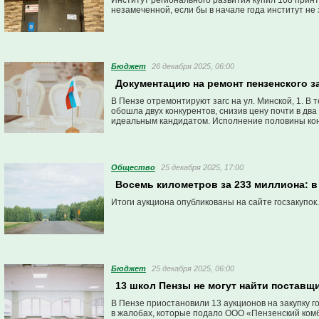
Институт регионального развития купил 108 принт
незамеченной, если бы в начале года институт не
Бюджет
26 декабря 2025, 06:00
Документацию на ремонт пензенского з
В Пензе отремонтируют загс на ул. Минской, 1. 
обошла двух конкурентов, снизив цену почти в дв
идеальным кандидатом. Исполнение половины конт
случаях по вине подрядчика.
Общество
25 декабря 2025, 17:00
Восемь километров за 233 миллиона: в
Итоги аукциона опубликованы на сайте госзакупок.
Бюджет
25 декабря 2025, 06:00
13 школ Пензы не могут найти поставщи
В Пензе приостановили 13 аукционов на закупку г
в жалобах, которые подало ООО «Пензенский ком