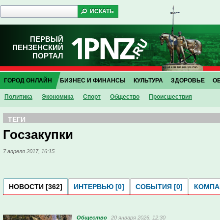
ПЕРВЫЙ
ПЕНЗЕНСКИЙ
ПОРТАЛ
ГОРОД ОНЛАЙН
БИЗНЕС И ФИНАНСЫ
КУЛЬТУРА
ЗДОРОВЬЕ
О
Политика
Экономика
Спорт
Общество
Проиcшествия
ТЕГИ
Госзакупки
7 апреля 2017, 16:15
НОВОСТИ [362]
ИНТЕРВЬЮ [0]
СОБЫТИЯ [0]
КОМПАН
Общество
20 января 2026, 12:30