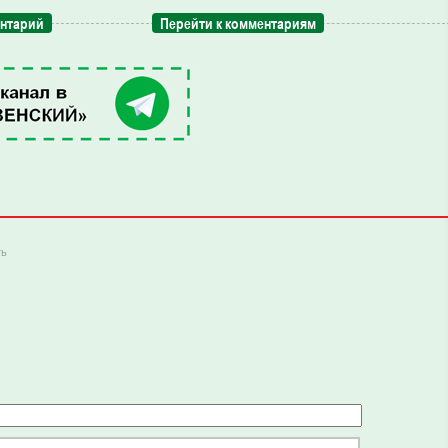
ентарий
Перейти к комментариям
ть