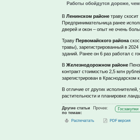
Работы обойдутся дороже, чем 
В
Ленинском районе
траву скосит 
Предпринимательница ранее исполня
дверей и окон – опыт не очень бол
Траву
Первомайского района
скоси
травы), зарегистрированный в 2024
зданий. Ранее он 6 раз работал с г
В
Железнодорожном районе
Пенз
контракт стоимостью 2,5 млн рублей
зарегистрирован в Краснодарском к
В отличие от других исполнителей,
растительности и планировке ланд
Другие статьи
Прочее:
Госзакупки 
по темам:
Распечатать
PDF версия