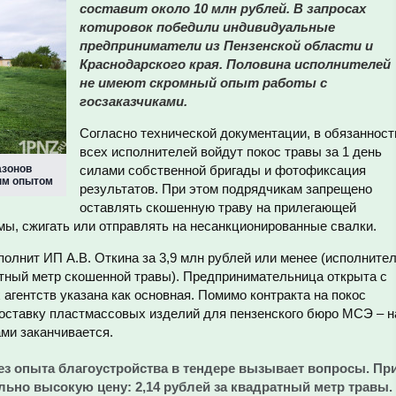
составит около 10 млн рублей. В запросах
котировок победили индивидуальные
предприниматели из Пензенской области и
Краснодарского края. Половина исполнителей
не имеют скромный опыт работы с
госзаказчиками.
Согласно технической документации, в обязанност
всех исполнителей войдут покос травы за 1 день
азонов
силами собственной бригады и фотофиксация
ым опытом
результатов. При этом подрядчикам запрещено
оставлять скошенную траву на прилегающей
мы, сжигать или отправлять на несанкционированные свалки.
олнит ИП А.В. Откина за 3,9 млн рублей или менее (исполните
атный метр скошенной травы). Предпринимательница открыта с
 агентств указана как основная. Помимо контракта на покос
поставку пластмассовых изделий для пензенского бюро МСЭ – н
ами заканчивается.
з опыта благоустройства в тендере вызывает вопросы. Пр
льно высокую цену: 2,14 рублей за квадратный метр травы.