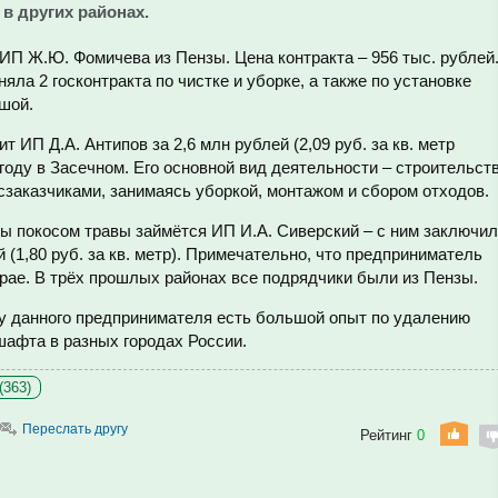
в других районах.
ИП Ж.Ю. Фомичева из Пензы. Цена контракта – 956 тыс. рублей
ла 2 госконтракта по чистке и уборке, а также по установке
ьшой.
т ИП Д.А. Антипов за 2,6 млн рублей (2,09 руб. за кв. метр
 году в Засечном. Его основной вид деятельности – строительст
осзаказчиками, занимаясь уборкой, монтажом и сбором отходов.
ы покосом травы займётся ИП И.А. Сиверский – с ним заключи
 (1,80 руб. за кв. метр). Примечательно, что предприниматель
рае. В трёх прошлых районах все подрядчики были из Пензы.
 у данного предпринимателя есть большой опыт по удалению
шафта в разных городах России.
(363)
Переслать другу
Рейтинг
0