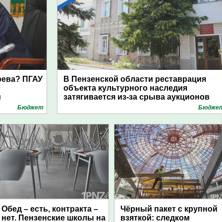
рева? ПГАУ
В Пензенской области реставрация
объекта культурного наследия
й
затягивается из-за срыва аукционов
Бюджет
Бюдже
Обед – есть, контракта –
Чёрный пакет с крупной
нет. Пензенские школы на
взяткой: следком