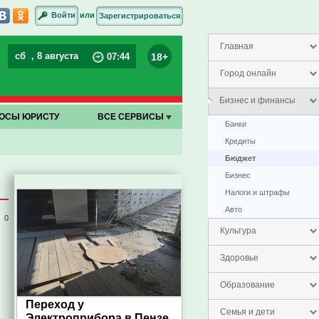
или
Войти
Зарегистрироваться
Главная
сб
, 8 августа
18+
07
:
44
Город онлайн
Бизнес и финансы
ОСЫ ЮРИСТУ
ВСЕ СЕРВИСЫ
Банки
Кредиты
Бюджет
Бизнес
Налоги и штрафы
Авто
0
Культура
Здоровье
Образование
Переход у
Семья и дети
Электроприбора в Пензе