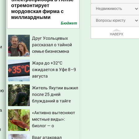
отремонтирует
Недвижимость
мордовская фирма с
миллиардными
Вопросы юристу
выручками
Бюджет
НАВЕРХ
Друг Усольцевых
рассказал о тайной
и
семье бизнесмена
Жара до +32°C
ожидается в Уфе 8–9
августа
Житель Якутии выжил
лю
после 25 дней
блужданий в тайге
а
«Активно вытесняют
местные виды»:
биолог — о
и
распространении
Враг атаковал
испанских слизней и