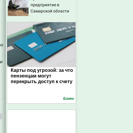
предприятие в
эффективных
Самарской области
способах борьбы с
.
ними
во
ли
Карты под угрозой: за что
пензенцам могут
перекрыть доступ к счету
Банки