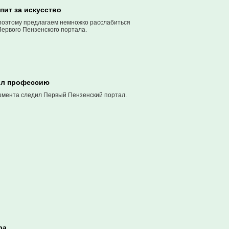
пит за искусство
 поэтому предлагаем немножко расслабиться
Первого Пензенского портала.
нил профессию
ишмента следил Первый Пензенский портал.
ра