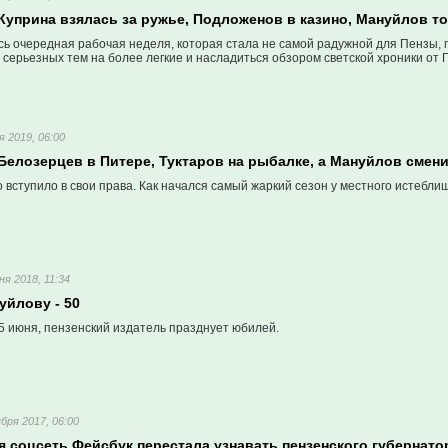
Куприна взялась за ружье, Подложенов в казино, Мануйлов то
сь очередная рабочая неделя, которая стала не самой радужной для Пензы,
 серьезных тем на более легкие и насладиться обзором светской хроники от 
я 2019, 06:00
 Белозерцев в Питере, Туктаров на рыбалке, а Мануйлов сме
 вступило в свои права. Как начался самый жаркий сезон у местного истебл
ня 2018, 11:34
уйлову - 50
5 июня, пензенский издатель празднует юбилей.
бря 2017, 06:00
 соцсеть Фейсбук перестала узнавать пензенского губернато