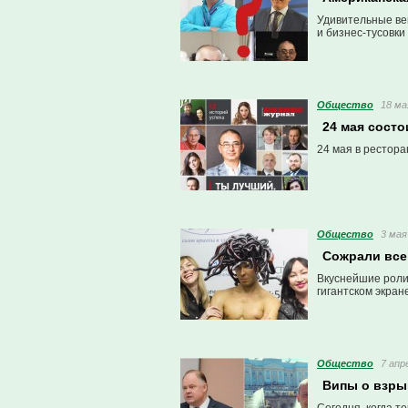
Удивительные ве
и бизнес-тусовки
Общество
18 ма
24 мая сост
24 мая в рестор
Общество
3 мая
Сожрали все!
Вкуснейшие роли
гигантском экран
Общество
7 апр
Випы о взры