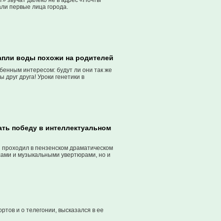
ат» звучат далеко не в адрес «Почты
али первые лица города.
 капли воды похожи на родителей
бенным интересом: будут ли они так же
 друг друга! Уроки генетики в
ать победу в интеллектуальном
ый проходил в пензенском драматическом
есами и музыкальными увертюрами, но и
ртов и о телегонии, высказался в ее