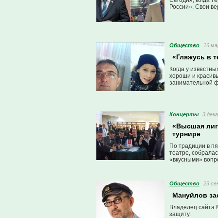
Сегодня, когда т
России». Свои ве
Общество
16 ма
«Гляжусь в т
Когда у известны
хороши и красивы
занимательной фо
Концерты
3 дека
«Высшая лиг
турнире
По традиции в пя
театре, собралас
«вкусными» вопр
Общество
23 се
Мануйлов зас
Владелец сайта M
защиту.