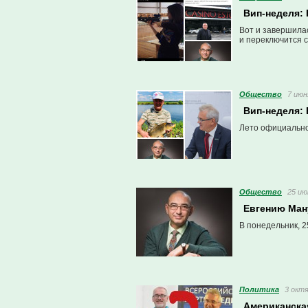
Вип-неделя: 
Вот и завершила
и переключится с
Общество
7 июн
Вип-неделя:
Лето официально
Общество
25 ию
Евгению Ман
В понедельник, 2
Политика
3 октя
Американская