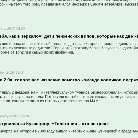
ерроризм процветает, а у страха глаза велики, слова «отправитель» и «адрес
рсии на тему того, кому предназначался месседж в Санкт-Петербурге, высказ
рта 2017, 06:00
ебя, как в зеркало»: дети пензенских випов, которые как две
х лиц города появляются cобственные дети, за их взрослением следишь с осо
, как их успешные родители? Герои этой фотоподборки, безусловно, достойны
рме от 1pnz.ru и самых ярких двойников.
бря 2016, 12:00
а 2.0»: говорящее название помогло команде новичков одерж
тницу, 2 декабря, на «II интеллектуальном турнире Бизнес-журнала», котор
ь вся вип-тусовка города. Потчевали гостей не только изысканными деликат
осами, самым сладким из которых стал вопрос про M&M’s.
нтября 2016, 09:34
тупился за Кузнецову: «Телегония – это не грех»
edpnz, на котором в 2009 году вышло интервью Анны Кузнецовой о вреде або