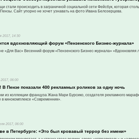
щи стали происходить в заграничной социальной сети Фейсбук, которая стол
 Пензы. Сайт упорно не хочет узнавать на фото Ивана Белозерцева.
я 2017, 14:30
оится вдохновляющий форум «Пензенского Бизнес-журнала»
ане «Для Вас» Весенний форум «Пензенского Бизнес-журнала» «Вдохновляя 
 2017, 06:00
 В Пензе показали 400 рекламных роликов за одну ночь
ки из коллекции француза Жана Мари Бурсико, создателя рекламного мара
е в кинокомплексе «Современник».
еля 2017, 06:00
ве в Петербурге: «Это был кровавый террор без имени»