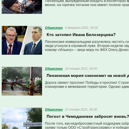
Пензенцам, вынужденным обедать в изоляторах в
менее, на горячее питание они имеют полное прав
Общество
9 февраля 2021, 06:00
Кто затопил Ивана Белозерцева?
Пензенские коммунальщики разучились чистить сне
люди утонули в огромной луже. Вторую неделю звуч
новому «Ильину» – вице-мэру по ЖКХ Олегу Денисо
вышестоящими чиновниками.
Общество
26 января 2021, 06:00
Пензенская мэрия сэкономит на новой 
Дорога свяжет проспект Победы и проспект Строи
планировки и межевания территории. Однако адм
Общество
21 января 2021, 06:00
Погост в Чемодановке забросят вновь
После того, как недобросовестный подрядчик заб
заявку только ООО «Стройтранссервис» и победило