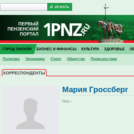
ПЕРВЫЙ
ПЕНЗЕНСКИЙ
ПОРТАЛ
ГОРОД ОНЛАЙН
БИЗНЕС И ФИНАНСЫ
КУЛЬТУРА
ЗДОРОВЬЕ
О
Политика
Экономика
Спорт
Общество
Проиcшествия
КОРРЕСПОНДЕНТЫ
Мария Гроссберг
Пол:
-