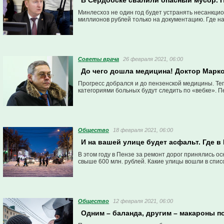
В Сердобске свалили опасный мусор. 
Минлесхоз не один год будет устранять несанкци
миллионов рублей только на документацию. Где н
Советы врача
26 февраля 2021, 06:00
До чего дошла медицина! Доктор Марко
Прогресс добрался и до пензенской медицины. Теп
категориями больных будут следить по «вебке». 
Общество
18 февраля 2021, 06:00
И на вашей улице будет асфальт. Где в
В этом году в Пензе за ремонт дорог принялись о
свыше 600 млн. рублей. Какие улицы вошли в спис
Общество
12 февраля 2021, 06:00
Одним – баланда, другим – макароны п