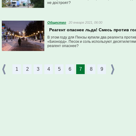
не достроят?
Общество
20 января 2021, 06:00
Реагент опаснее льда! Смесь против г
В этом году для Пензы купили два реагента проти
«Бионорд». Песок и соль используют десятилетями
реагент опаснее?
1
2
3
4
5
6
7
8
9