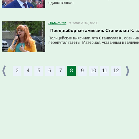
единственная.
Политика
9 июня 2016, 06:00
Предвыборная амнезия. Станислав К. з
Полицейские выяснили, что Станислав К., обвини
перепутал газеты. Материал, указанный в заявлен
3
4
5
6
7
8
9
10
11
12