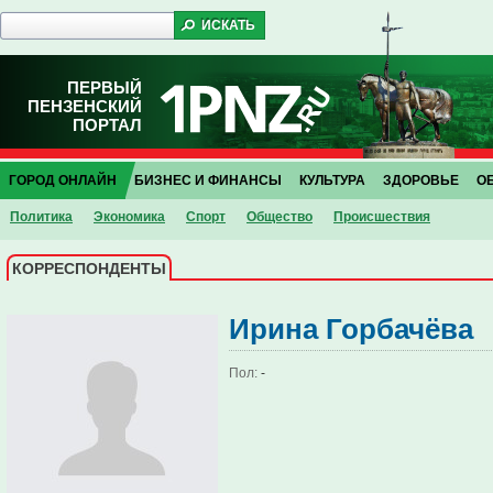
ПЕРВЫЙ
ПЕНЗЕНСКИЙ
ПОРТАЛ
ГОРОД ОНЛАЙН
БИЗНЕС И ФИНАНСЫ
КУЛЬТУРА
ЗДОРОВЬЕ
О
Политика
Экономика
Спорт
Общество
Проиcшествия
КОРРЕСПОНДЕНТЫ
Ирина Горбачёва
Пол:
-