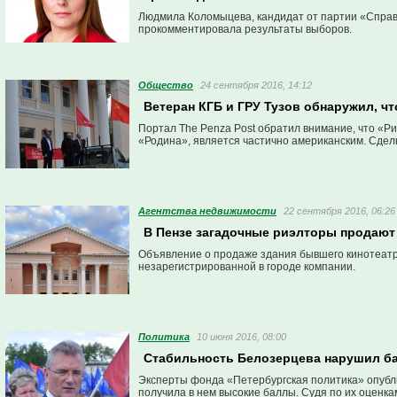
Людмила Коломыцева, кандидат от партии «Справед
прокомментировала результаты выборов.
Общество
24 сентября 2016, 14:12
Ветеран КГБ и ГРУ Тузов обнаружил, ч
Портал The Penza Post обратил внимание, что «Р
«Родина», является частично американским. Сделк
Агентства недвижимости
22 сентября 2016, 06:26
В Пензе загадочные риэлторы продают
Объявление о продаже здания бывшего кинотеатр
незарегистрированной в городе компании.
Политика
10 июня 2016, 08:00
Стабильность Белозерцева нарушил ба
Эксперты фонда «Петербургская политика» опубли
получила в нем высокие баллы. Судя по их оценк