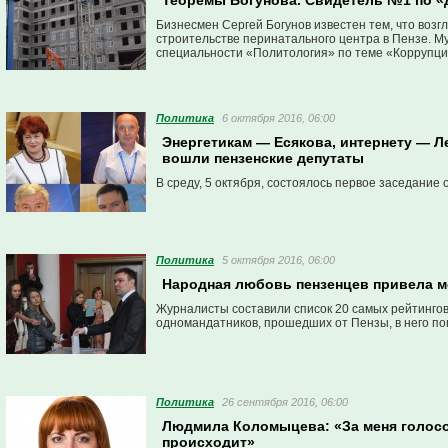
Теоремы Богунова. Свидетель №1 по «
Бизнесмен Сергей Богунов известен тем, что возг
строительстве перинатального центра в Пензе. М
специальности «Политология» по теме «Коррупция
Политика
6 октября 2016, 06:00
Энергетикам — Есякова, интернету — Л
вошли пензенские депутаты
В среду, 5 октября, состоялось первое заседани
Политика
5 октября 2016, 06:00
Народная любовь пензенцев привела мо
Журналисты составили список 20 самых рейтингов
одномандатников, прошедших от Пензы, в него по
Политика
26 сентября 2016, 06:00
Людмила Коломыцева: «За меня голосо
происходит»