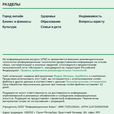
РАЗДЕЛЫ
Город онлайн
Здоровье
Недвижимость
Бизнес и финансы
Образование
Вопросы юристу
Культура
Семья и дети
На информационном ресурсе 1PNZ.ru применяются внешние рекомендательные
технологии (информационные технологии предоставления информации на основе
сбора, систематизации и анализа сведений, относящихся к предпочтениям
пользователей сети «Интернет», находящихся на территории Российской
Федерации)».
Правила применения рекомендательных технологий
.
Сайт использует сервисы веб-аналитики
Яндекс Метрика
,
AppMetrica
и LiveInternet.
Продолжая использовать этот Сайт, вы соглашаетесь с использованием cookie-
файлов и других данных в соответствии с данным
Пользовательским соглашением
.
Срок обработки персональных данных при помощи cookie-файлов составляет 14
дней.
Редакция не несет ответственность за достоверность информации,
опубликованной в рекламных объявлениях и сообщениях информационных
агентств. Редакция не предоставляет справочной информации. Перепечатка
материалов только по согласованию с редакцией.
Учредитель ООО "Информационное Бюро". ИНН 7325128341, ОГРН 1147325002549
Адрес редакции:
198332
г. Санкт-Петербург,
Брестский бульвар, 8А, офис 305