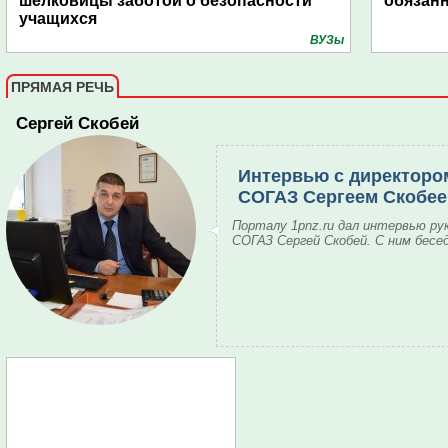
шелковицы заботой о безопасности
обязанн
учащихся
ВУЗы
ПРЯМАЯ РЕЧЬ
Сергей Скобей
Интервью с директоро
СОГАЗ Сергеем Скобе
Порталу 1pnz.ru дал интервью ру
СОГАЗ Сергей Скобей. С ним бесе