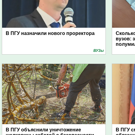
В ПГУ назначили нового проректора
Сколько
вузов: 
полуми
ВУЗы
В ПГУ объяснили уничтожение
В ПГУ 