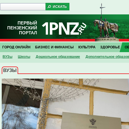
ПЕРВЫЙ
ПЕНЗЕНСКИЙ
ПОРТАЛ
ГОРОД ОНЛАЙН
БИЗНЕС И ФИНАНСЫ
КУЛЬТУРА
ЗДОРОВЬЕ
О
ВУЗы
Школы
Дошкольное образование
Дополнительное образо
ВУЗЫ