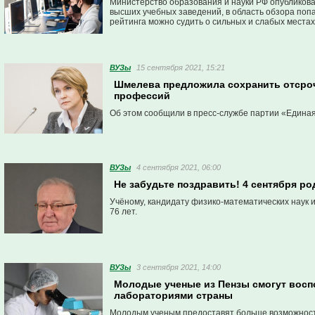
Министерство образования и науки РФ опубликова
высших учебных заведений, в область обзора поп
рейтинга можно судить о сильных и слабых места
эти недостатки.
ВУЗы
15 сентября 2021, 15:21
Шмелева предложила сохранить отсроч
профессий
Об этом сообщили в пресс-службе партии «Единая
ВУЗы
4 сентября 2021, 06:00
Не забудьте поздравить! 4 сентября р
Учёному, кандидату физико-математических наук 
76 лет.
ВУЗы
3 сентября 2021, 14:00
Молодые ученые из Пензы смогут вос
лабораториями страны
Молодым ученым предоставят больше возможност