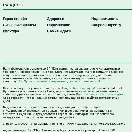
РАЗДЕЛЫ
Город онлайн
Здоровье
Недвижимость
Бизнес и финансы
Образование
Вопросы юристу
Культура
Семья и дети
На информационном ресурсе 1PNZ.ru применяются внешние рекомендательные
технологии (информационные технологии предоставления информации на основе
сбора, систематизации и анализа сведений, относящихся к предпочтениям
пользователей сети «Интернет», находящихся на территории Российской
Федерации)».
Правила применения рекомендательных технологий
.
Сайт использует сервисы веб-аналитики
Яндекс Метрика
,
AppMetrica
и LiveInternet.
Продолжая использовать этот Сайт, вы соглашаетесь с использованием cookie-
файлов и других данных в соответствии с данным
Пользовательским соглашением
.
Срок обработки персональных данных при помощи cookie-файлов составляет 14
дней.
Редакция не несет ответственность за достоверность информации,
опубликованной в рекламных объявлениях и сообщениях информационных
агентств. Редакция не предоставляет справочной информации. Перепечатка
материалов только по согласованию с редакцией.
Учредитель ООО "Информационное Бюро". ИНН 7325128341, ОГРН 1147325002549
Адрес редакции:
198332
г. Санкт-Петербург,
Брестский бульвар, 8А, офис 305