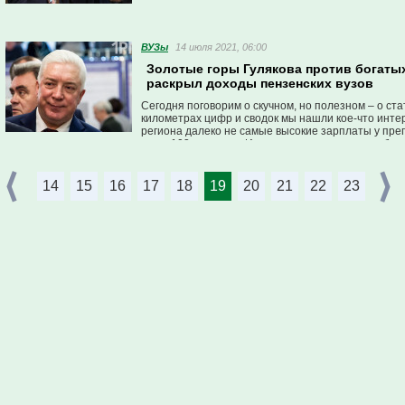
ВУЗы
14 июля 2021, 06:00
Золотые горы Гулякова против богаты
раскрыл доходы пензенских вузов
Сегодня поговорим о скучном, но полезном – о ста
километрах цифр и сводок мы нашли кое-что интер
региона далеко не самые высокие зарплаты у преп
лишь 103 студента. И заодно выяснили, куда абит
14
15
16
17
18
19
20
21
22
23