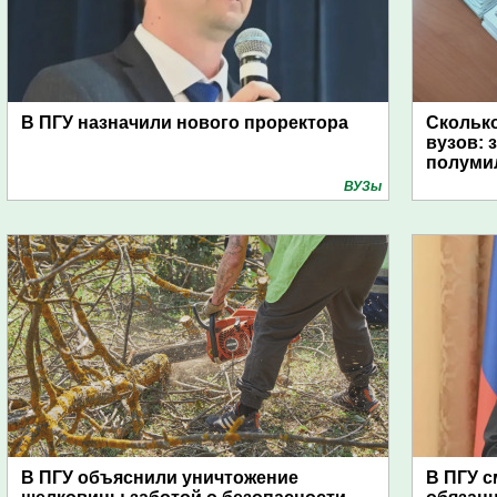
В ПГУ назначили нового проректора
Сколько
вузов: 
полуми
ВУЗы
В ПГУ объяснили уничтожение
В ПГУ 