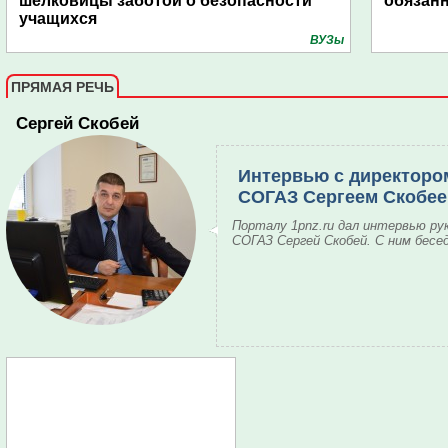
шелковицы заботой о безопасности
обязанн
учащихся
ВУЗы
ПРЯМАЯ РЕЧЬ
Сергей Скобей
Интервью с директоро
СОГАЗ Сергеем Скобе
Порталу 1pnz.ru дал интервью ру
СОГАЗ Сергей Скобей. С ним бесе