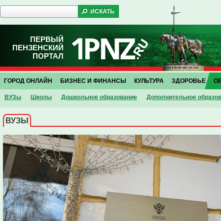
ПЕРВЫЙ
ПЕНЗЕНСКИЙ
ПОРТАЛ
ГОРОД ОНЛАЙН
БИЗНЕС И ФИНАНСЫ
КУЛЬТУРА
ЗДОРОВЬЕ
О
ВУЗы
Школы
Дошкольное образование
Дополнительное образо
ВУЗЫ