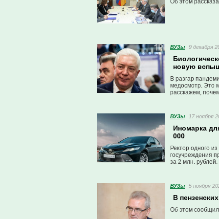
Об этом рассказа
ВУЗы
9 декабря 2
Биологическ
новую вспыш
В разгар пандеми
медосмотр. Это 
расскажем, почем
ВУЗы
17 ноября 2
Иномарка для
000
Ректор одного из
госучреждения п
за 2 млн. рублей.
ВУЗы
5 ноября 20
В пензенски
Об этом сообщил