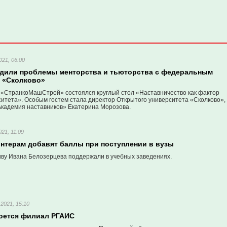
021, 06:00
удили проблемы менторства и тьюторства с федеральным
з «Сколково»
 «СтранкоМашСтрой» состоялся круглый стол «Наставничество как фактор
ситета». Особым гостем стала директор Открытого университета «Сколково»,
Академия наставников» Екатерина Морозова.
21, 11:09
онтерам добавят баллы при поступлении в вузы
ву Ивана Белозерцева поддержали в учебных заведениях.
2021, 15:10
роется филиал РГАИС