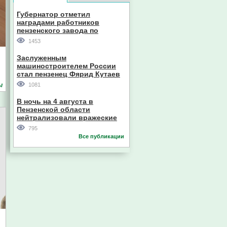
Губернатор отметил
наградами работников
пензенского завода по
производству станков
Евгений Пазечко
1453
Заслуженным
машиностроителем России
стал пензенец Фярид Кутаев
ы
1081
В ночь на 4 августа в
Пензенской области
нейтрализовали вражеские
дроны
Главный судебный пристав
795
Пензенской области
Все публикации