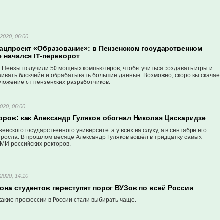
2020, 06:00
нацпроект «Образование»: в Пензенском государственном
 начался IT-переворот
 Пензы получили 50 мощных компьютеров, чтобы учиться создавать игры и
аивать блокчейн и обрабатывать большие данные. Возможно, скоро вы скачае
ложение от пензенских разработчиков.
020, 06:00
оров: как Александр Гуляков обогнал Николая Цискаридзе
енского государственного университета у всех на слуху, а в сентябре его
зросла. В прошлом месяце Александр Гуляков вошёл в тридцатку самых
МИ российских ректоров.
2020, 14:10
она студентов переступят порог ВУЗов по всей России
какие профессии в России стали выбирать чаще.