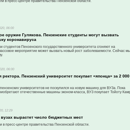
ли в пресс-центре правительства Пензенской области.
020, 06:00
ое оружие Гулякова. Пензенские студенты могут вызвать
ку коронавируса
и студентов Пензенского государственного университета сгоняют на
массовое мероприятие может вызвать новый рост заболеваемости. Сейчас м
у.
020, 06:00
 ректора. Пензенский университет покупает «японца» за 2 000
 пензенских университетов не поскупился на новую машину для ВУЗа. Пока
риобретают отечественные машины эконом-класса, ВУЗ покупает Тойоту Кам
20, 12:29
х вузах вырастет число бюджетных мест
и в пресс-центре правительства Пензенской области.