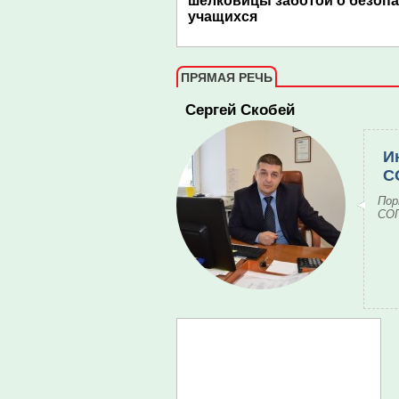
шелковицы заботой о безоп
учащихся
ПРЯМАЯ РЕЧЬ
Сергей Скобей
И
С
Пор
СОГ