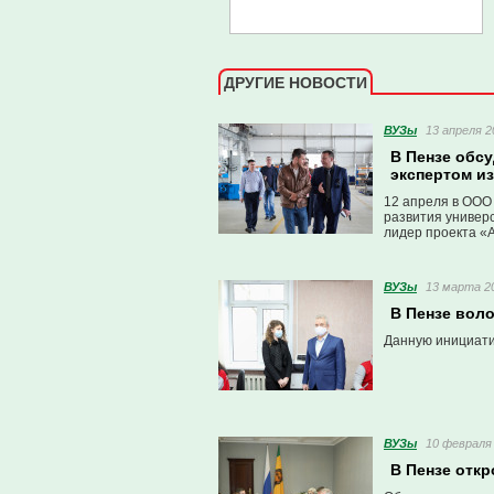
ДРУГИЕ НОВОСТИ
ВУЗы
13 апреля 2
В Пензе обс
экспертом и
12 апреля в ООО
развития универ
лидер проекта «
ВУЗы
13 марта 20
В Пензе вол
Данную инициати
ВУЗы
10 февраля 
В Пензе отк