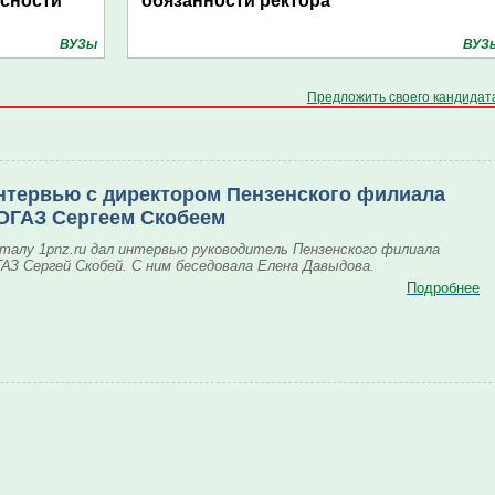
асности
обязанности ректора
ВУЗы
ВУЗ
Предложить своего кандидат
нтервью с директором Пензенского филиала
ОГАЗ Сергеем Скобеем
талу 1pnz.ru дал интервью руководитель Пензенского филиала
АЗ Сергей Скобей. С ним беседовала Елена Давыдова.
Подробнее