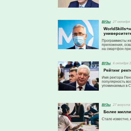
ВУЗы
27 октября 
WorldSkills+
университете
Программисты из
приложения, осв
на смартфон при
ВУЗы
6 октября 2
Рейтинг рект
Имя ректора Пенз
популярность во
упоминаемых в С
ВУЗы
27 августа 
Более милли
Стало известно, 