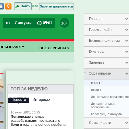
или
Войти
Зарегистрироваться
Главная
пт
, 7 августа
18+
05
:
01
Город онлайн
Бизнес и финансы
ОСЫ ЮРИСТУ
ВСЕ СЕРВИСЫ
Культура
Здоровье
Образование
ВУЗы
ТОП ЗА НЕДЕЛЮ
Школы
Дошкольное образование
Новости
Интервью
Дополнительное
образование
16 июля 2026, 15:55
Колледжи,Техникумы
Пензенские ученые
разрабатывают препараты от
Семья и дети
боли в горле на основе вербены