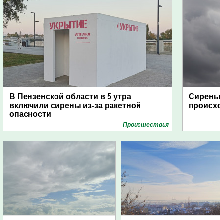
В Пензенской области в 5 утра
Сирены 
включили сирены из-за ракетной
происх
опасности
Проиcшествия