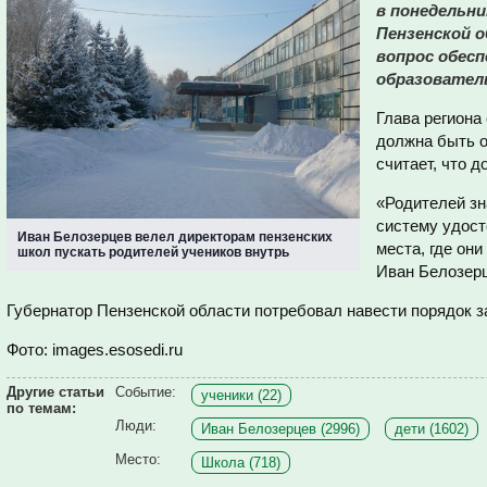
в понедельни
Пензенской о
вопрос обесп
образовател
Глава региона
должна быть о
считает, что д
«Родителей зн
систему удост
Иван Белозерцев велел директорам пензенских
места, где они
школ пускать родителей учеников внутрь
Иван Белозер
Губернатор Пензенской области потребовал навести порядок з
Фото: images.esosedi.ru
Другие статьи
Событие:
ученики (22)
по темам:
Люди:
Иван Белозерцев (2996)
дети (1602)
Место:
Школа (718)