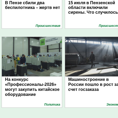
В Пензе сбили два
15 июля в Пензенской
беспилотника – жертв нет
области включили
сирены. Что случилос
Проиcшествия
Проиcшест
На конкурс
Машиностроение в
«Профессионалы-2026»
России пошло в рост з
могут закупить китайское
счет госзаказа
оборудование
Политика
Эконом