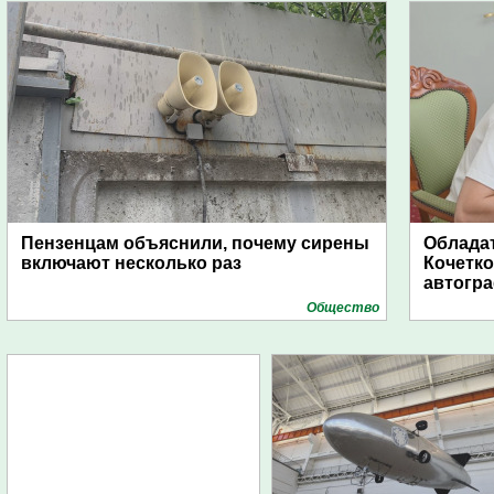
Пензенцам объяснили, почему сирены
Обладат
включают несколько раз
Кочетко
автогр
Общество