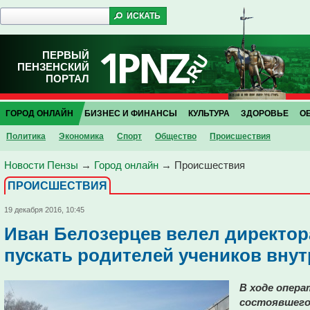
ПЕРВЫЙ
ПЕНЗЕНСКИЙ
ПОРТАЛ
ГОРОД ОНЛАЙН
БИЗНЕС И ФИНАНСЫ
КУЛЬТУРА
ЗДОРОВЬЕ
О
Политика
Экономика
Спорт
Общество
Проиcшествия
Новости Пензы
→
Город онлайн
→
Проиcшествия
ПРОИCШЕСТВИЯ
19 декабря 2016, 10:45
Иван Белозерцев велел директор
пускать родителей учеников внут
В ходе опера
состоявшего