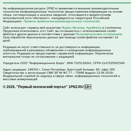
На информационном ресурсе 1PNZ.ru применяются внешние рекомендательные
технологии (информационные технологии предоставления информации на основе
сбора, систематизации и анализа сведений, относящихся к предпочтениям
пользователей сети «Интернет», находящихся на территории Российской
Федерации)».
Правила применения рекомендательных технологий
.
Сайт использует сервисы веб-аналитики
Яндекс Метрика
,
AppMetrica
и LiveInternet.
Продолжая использовать этот Сайт, вы соглашаетесь с использованием cookie-
файлов и других данных в соответствии с данным
Пользовательским соглашением
.
Срок обработки персональных данных при помощи cookie-файлов составляет 14
дней.
Редакция не несет ответственность за достоверность информации,
опубликованной в рекламных объявлениях и сообщениях информационных
агентств. Редакция не предоставляет справочной информации. Перепечатка
материалов только по согласованию с редакцией.
Учредитель ООО "Информационное Бюро". ИНН 7325128341, ОГРН 1147325002549
Адрес редакции:
198332
г. Санкт-Петербург,
Брестский бульвар, 8А, офис 305
Свидетельство о регистрации СМИ ЭЛ № ФС 77 – 75998 выдано 13.06.2019г.
Федеральной службой по надзору в сфере связи, информационных технологий и
массовых коммуникаций
© 2026.
"Первый пензенский портал" 1PNZ.RU
18+