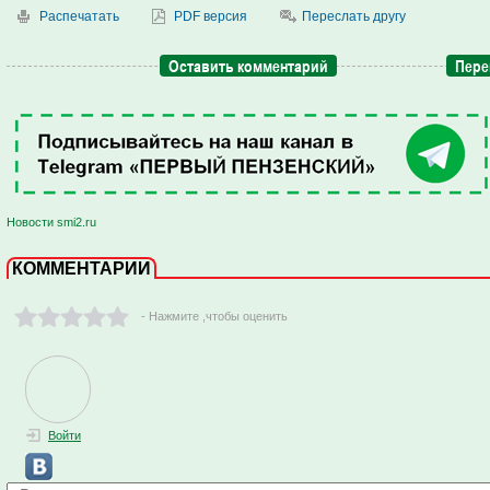
Распечатать
PDF версия
Переслать другу
Оставить комментарий
Пере
Новости smi2.ru
КОММЕНТАРИИ
- Нажмите ,чтобы оценить
Войти