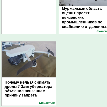
Мурманская область
оценит проект
пензенских
промышленников по
снабжению отдаленны
поселений с помощью
Эконом
дирижаблей
Почему нельзя снимать
дроны? Замгубернатора
объяснил пензенцам
причину запрета
Общество