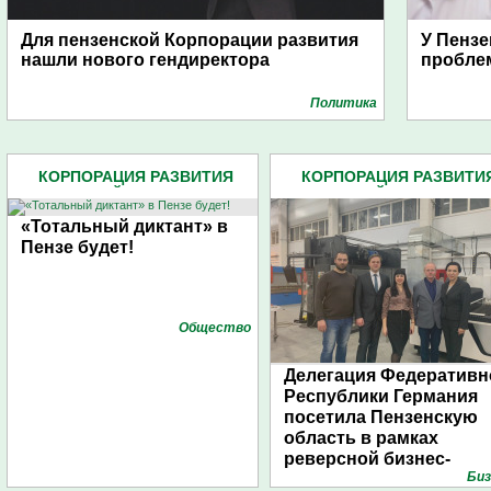
Для пензенской Корпорации развития
У Пензе
нашли нового гендиректора
пробле
Политика
КОРПОРАЦИЯ РАЗВИТИЯ
КОРПОРАЦИЯ РАЗВИТИ
ПЕНЗЕНСКОЙ ОБЛАСТИ АО (8)
ПЕНЗЕНСКОЙ ОБЛАСТИ АО 
«Тотальный диктант» в
Пензе будет!
Общество
Делегация Федеративн
Республики Германия
посетила Пензенскую
область в рамках
реверсной бизнес-
Биз
миссии