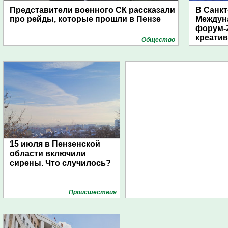
Представители военного СК рассказали
В Санкт
про рейды, которые прошли в Пензе
Междун
форум-2
креати
Общество
15 июля в Пензенской
области включили
сирены. Что случилось?
Проиcшествия