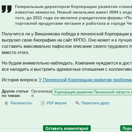
Генеральным директором Корпорации развития стано
известно немногое. Новый начальник имеет ИНН с ко
того, до 2011 года он являлся учредителем фирмы «П
торговлей продуктами питания и работала в городе Ч
Получится ли у Виншнякова победа в пензенской Корпорации ра
выгрузил свою биографию на сайт КРПО. Оно может и к лучше
составить максимально пафосное описание своего трудового 
вместо этого.
Но будем внимательно наблюдать. Компания нуждается в дост
все наладить и выстроить адекватные отношения с коллективо
История вопроса:
У Пензенской Корпорации развития проблемы
Другие статьи
Организаци
Корпорация развития Пензенской области 
по темам:
я:
Распечатать
PDF версия
Переслать другу
Оставить комментарий
Пере