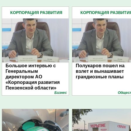
КОРПОРАЦИЯ РАЗВИТИЯ
КОРПОРАЦИЯ РАЗВИТИ
ПЕНЗЕНСКОЙ ОБЛАСТИ АО (8)
ПЕНЗЕНСКОЙ ОБЛАСТИ АО 
Большое интервью с
Полукаров пошел на
Генеральным
взлет и вынашивает
директором АО
грандиозные планы
«Корпорация развития
Пензенской области»
Бизнес
Общес
Дмитрием Полукаровым