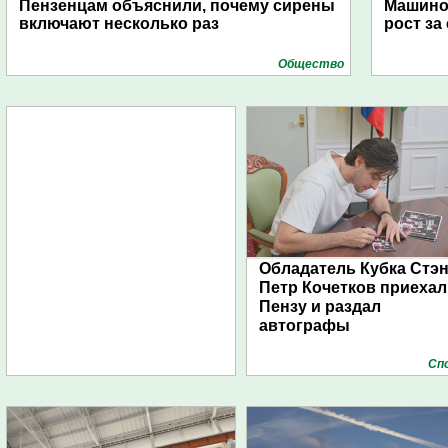
Пензенцам объяснили, почему сирены
Машино
включают несколько раз
рост за
Общество
Обладатель Кубка Стэ
Петр Кочетков приехал
Пензу и раздал
автографы
Сп