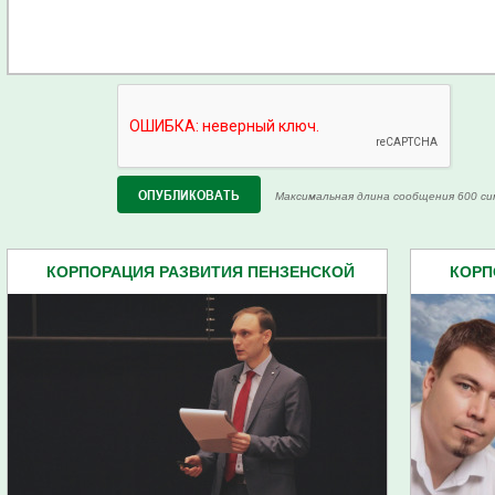
Максимальная длина сообщения 600 си
КОРПОРАЦИЯ РАЗВИТИЯ ПЕНЗЕНСКОЙ
КОРП
ОБЛАСТИ АО (8)