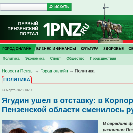
ПЕРВЫЙ
ПЕНЗЕНСКИЙ
ПОРТАЛ
ГОРОД ОНЛАЙН
БИЗНЕС И ФИНАНСЫ
КУЛЬТУРА
ЗДОРОВЬЕ
О
Политика
Экономика
Спорт
Общество
Проиcшествия
Новости Пензы
→
Город онлайн
→
Политика
ПОЛИТИКА
14 марта 2023, 06:00
Ягудин ушел в отставку: в Корпо
Пензенской области сменилось р
В середине ф
развития Пен