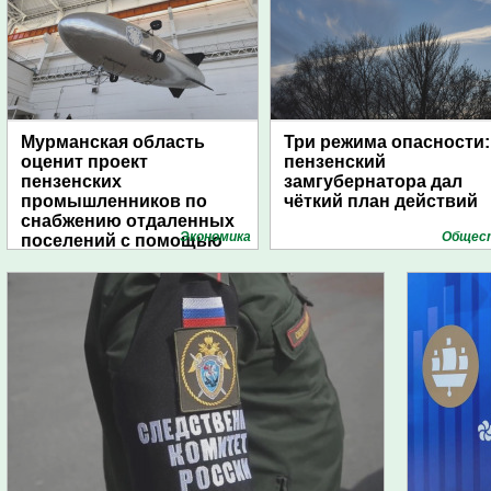
Мурманская область
Три режима опасности:
оценит проект
пензенский
пензенских
замгубернатора дал
промышленников по
чёткий план действий
снабжению отдаленных
Экономика
Общес
поселений с помощью
дирижаблей