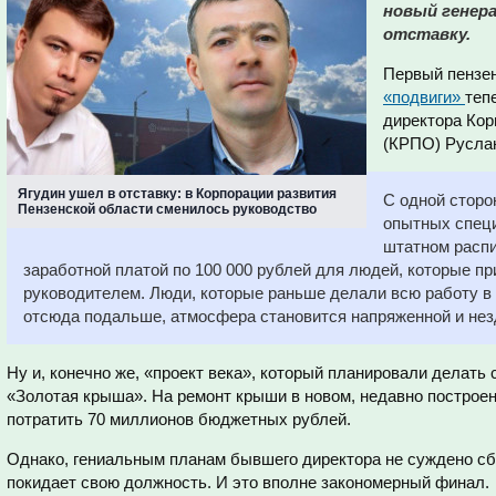
новый генера
отставку.
Первый пензе
«подвиги»
теп
директора Кор
(КРПО) Руслан
Ягудин ушел в отставку: в Корпорации развития
С одной сторо
Пензенской области сменилось руководство
опытных специ
штатном распи
заработной платой по 100 000 рублей для людей, которые п
руководителем. Люди, которые раньше делали всю работу в
отсюда подальше, атмосфера становится напряженной и нез
Ну и, конечно же, «проект века», который планировали делать с
«Золотая крыша». На ремонт крыши в новом, недавно построе
потратить 70 миллионов бюджетных рублей.
Однако, гениальным планам бывшего директора не суждено сб
покидает свою должность. И это вполне закономерный финал.