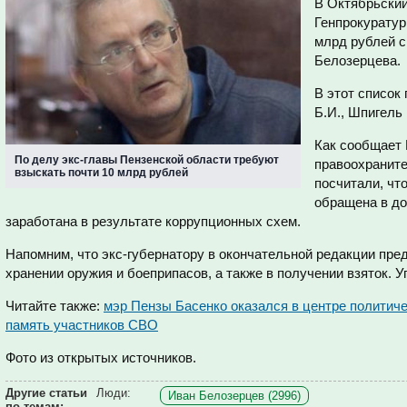
В Октябрьски
Генпрокуратур
млрд рублей 
Белозерцева.
В этот список
Б.И., Шпигель 
Как сообщает 
По делу экс-главы Пензенской области требуют
правоохраните
взыскать почти 10 млрд рублей
посчитали, чт
обращена в до
заработана в результате коррупционных схем.
Напомним, что экс-губернатору в окончательной редакции пре
хранении оружия и боеприпасов, а также в получении взяток. 
Читайте также:
мэр Пензы Басенко оказался в центре политиче
память участников СВО
Фото из открытых источников.
Другие статьи
Люди:
Иван Белозерцев (2996)
по темам: