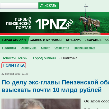
ПЕРВЫЙ
ПЕНЗЕНСКИЙ
ПОРТАЛ
ГОРОД ОНЛАЙН
БИЗНЕС И ФИНАНСЫ
КУЛЬТУРА
ЗДОРОВЬЕ
О
Политика
Экономика
Спорт
Общество
Проиcшествия
Новости Пензы
→
Город онлайн
→
Политика
ПОЛИТИКА
27 ноября 2023, 11:37
По делу экс-главы Пензенской об
взыскать почти 10 млрд рублей
Об этом соо