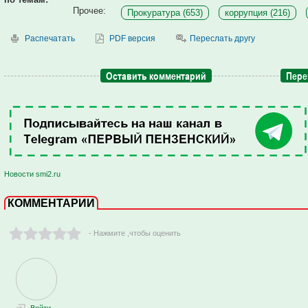
Прочее:
Прокуратура (653)
коррупция (216)
Распечатать
PDF версия
Переслать другу
Оставить комментарий
Пере
Новости smi2.ru
КОММЕНТАРИИ
- Нажмите ,чтобы оценить