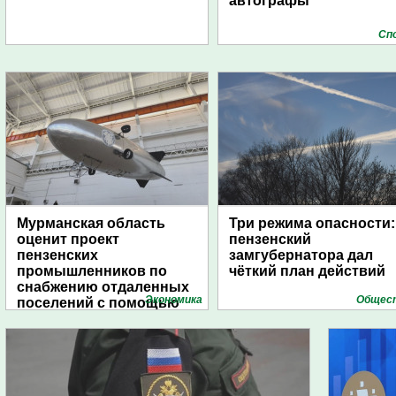
автографы
Сп
Мурманская область
Три режима опасности:
оценит проект
пензенский
пензенских
замгубернатора дал
промышленников по
чёткий план действий
снабжению отдаленных
Экономика
Общес
поселений с помощью
дирижаблей