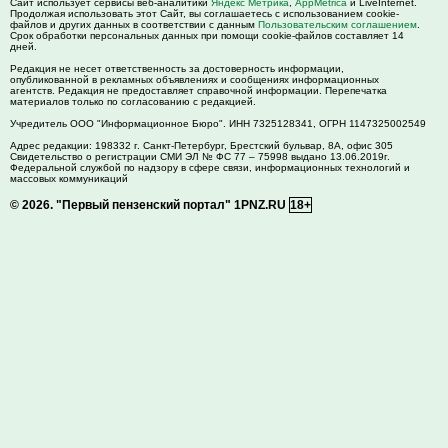
Сайт использует сервисы веб-аналитики
Яндекс Метрика
,
AppMetrica
и LiveInternet.
Продолжая использовать этот Сайт, вы соглашаетесь с использованием cookie-
файлов и других данных в соответствии с данным
Пользовательским соглашением
.
Срок обработки персональных данных при помощи cookie-файлов составляет 14
дней.
Редакция не несет ответственность за достоверность информации,
опубликованной в рекламных объявлениях и сообщениях информационных
агентств. Редакция не предоставляет справочной информации. Перепечатка
материалов только по согласованию с редакцией.
Учредитель ООО "Информационное Бюро". ИНН 7325128341, ОГРН 1147325002549
Адрес редакции:
198332
г. Санкт-Петербург,
Брестский бульвар, 8А, офис 305
Свидетельство о регистрации СМИ ЭЛ № ФС 77 – 75998 выдано 13.06.2019г.
Федеральной службой по надзору в сфере связи, информационных технологий и
массовых коммуникаций
© 2026.
"Первый пензенский портал" 1PNZ.RU
18+