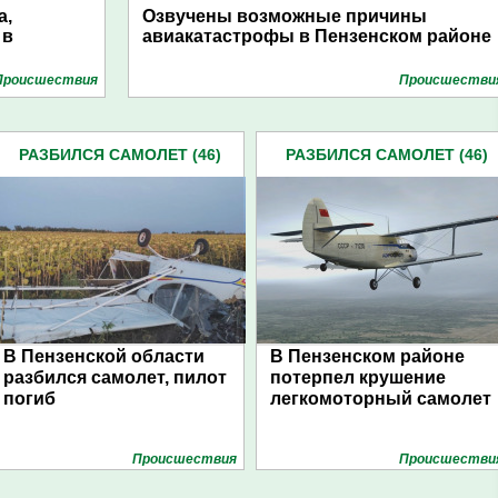
а,
Озвучены возможные причины
 в
авиакатастрофы в Пензенском районе
Проиcшествия
Проиcшестви
РАЗБИЛСЯ САМОЛЕТ (46)
РАЗБИЛСЯ САМОЛЕТ (46)
В Пензенской области
В Пензенском районе
разбился самолет, пилот
потерпел крушение
погиб
легкомоторный самолет
Проиcшествия
Проиcшестви