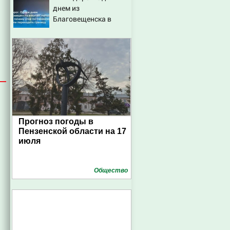
днем из
Благовещенска в
Китай, лапша, мемы, и
почему утке по-
пекински запретили
переходить границу
Прогноз погоды в
Пензенской области на 17
июля
Общество