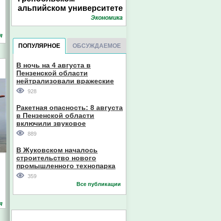
альпийском университете
Экономика
я
ПОПУЛЯРНОЕ
ОБСУЖДАЕМОЕ
В ночь на 4 августа в
Пензенской области
нейтрализовали вражеские
дроны
928
Ракетная опасность: 8 августа
в Пензенской области
включили звуковое
оповещение
889
В Жуковском началось
строительство нового
промышленного технопарка
359
Все публикации
я