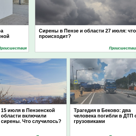
ра
Сирены в Пензе и области 27 июля: что
тной
происходит?
Проиcшествия
Проиcшестви
15 июля в Пензенской
Трагедия в Беково: два
области включили
человека погибли в ДТП 
сирены. Что случилось?
грузовиками