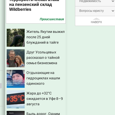
Недвижимость
на пензенский склад
Wildberries
Вопросы юристу
Проиcшествия
НАВЕРХ
Житель Якутии выжил
после 25 дней
блужданий в тайге
Друг Усольцевых
рассказал о тайной
семье бизнесмена
Отдыхающие на
гидроциклах нашли
одинокого
испуганного мальчика
Жара до +32°C
на лодке: он
ожидается в Уфе 8–9
рассказал, что его
августа
папа нырнул и пропал
Быль дорог. Одним