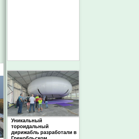
Уникальный
тороидальный
дирижабль разработали в
Гренобльском