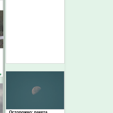
я
Осторожно: ракета.