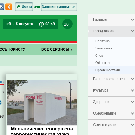
или
Войти
Зарегистрироваться
Главная
сб
, 8 августа
18+
08
:
49
Город онлайн
Политика
Экономика
ОСЫ ЮРИСТУ
ВСЕ СЕРВИСЫ
Спорт
Общество
Проиcшествия
Бизнес и финансы
ров
Культура
0
е
Здоровье
Образование
не
Семья и дети
Мельниченко: совершена
террористическая атака