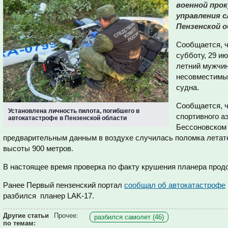
военной прок
управления 
Пензенской о
Сообщается, ч
субботу, 29 и
летний мужчин
несовместимых
судна.
Сообщается, ч
Установлена личность пилота, погибшего в
спортивного а
автокатастрофе в Пензенской области
Бессоновском 
предварительным данным в воздухе случилась поломка летател
высоты 900 метров.
В настоящее время проверка по факту крушения планера прод
Ранее Первый пензенский портал
сообщал об автокатастрофе
разбился
планер LAK-17.
Другие статьи
Прочее:
разбился самолет (46)
по темам: