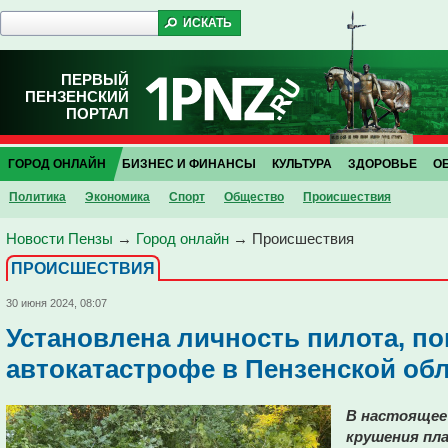
ПЕРВЫЙ
ПЕНЗЕНСКИЙ
ПОРТАЛ
ГОРОД ОНЛАЙН
БИЗНЕС И ФИНАНСЫ
КУЛЬТУРА
ЗДОРОВЬЕ
О
Политика
Экономика
Спорт
Общество
Проиcшествия
Новости Пензы
→
Город онлайн
→
Проиcшествия
ПРОИCШЕСТВИЯ
30 июня 2024, 08:07
Установлена личность пилота, по
автокатастрофе в Пензенской об
В настоящее
крушения пл