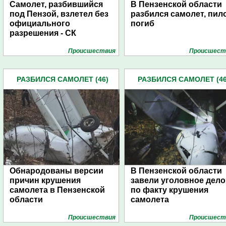
Самолет, разбившийся
В Пензенской области
под Пензой, взлетел без
разбился самолет, пил
официального
погиб
разрешения - СК
Проиcшествия
Проиcшест
РАЗБИЛСЯ САМОЛЕТ (46)
РАЗБИЛСЯ САМОЛЕТ (46
Обнародованы версии
В Пензенской области
причин крушения
завели уголовное дело
самолета в Пензенской
по факту крушения
области
самолета
Проиcшествия
Проиcшест