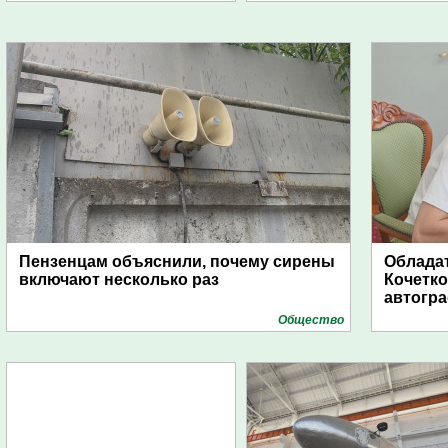
Пензенцам объяснили, почему сирены
Обладат
включают несколько раз
Кочетко
автогр
Общество