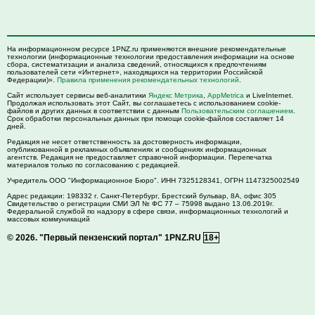
На информационном ресурсе 1PNZ.ru применяются внешние рекомендательные
технологии (информационные технологии предоставления информации на основе
сбора, систематизации и анализа сведений, относящихся к предпочтениям
пользователей сети «Интернет», находящихся на территории Российской
Федерации)».
Правила применения рекомендательных технологий
.
Сайт использует сервисы веб-аналитики
Яндекс Метрика
,
AppMetrica
и LiveInternet.
Продолжая использовать этот Сайт, вы соглашаетесь с использованием cookie-
файлов и других данных в соответствии с данным
Пользовательским соглашением
.
Срок обработки персональных данных при помощи cookie-файлов составляет 14
дней.
Редакция не несет ответственность за достоверность информации,
опубликованной в рекламных объявлениях и сообщениях информационных
агентств. Редакция не предоставляет справочной информации. Перепечатка
материалов только по согласованию с редакцией.
Учредитель ООО "Информационное Бюро". ИНН 7325128341, ОГРН 1147325002549
Адрес редакции:
198332
г. Санкт-Петербург,
Брестский бульвар, 8А, офис 305
Свидетельство о регистрации СМИ ЭЛ № ФС 77 – 75998 выдано 13.06.2019г.
Федеральной службой по надзору в сфере связи, информационных технологий и
массовых коммуникаций
© 2026.
"Первый пензенский портал" 1PNZ.RU
18+