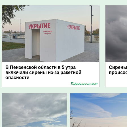
В Пензенской области в 5 утра
Сирены 
включили сирены из-за ракетной
происх
опасности
Проиcшествия