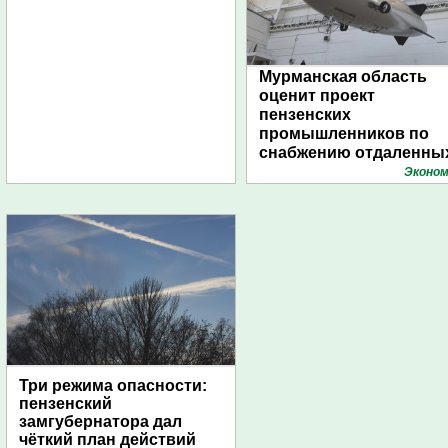
Мурманская область
оценит проект
пензенских
промышленников по
снабжению отдаленны
поселений с помощью
Эконом
дирижаблей
Три режима опасности:
пензенский
замгубернатора дал
чёткий план действий