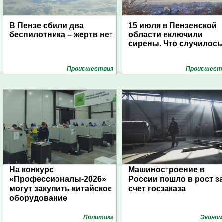
В Пензе сбили два
15 июля в Пензенской
беспилотника – жертв нет
области включили
сирены. Что случилос
Проиcшествия
Проиcшест
На конкурс
Машиностроение в
«Профессионалы-2026»
России пошло в рост з
могут закупить китайское
счет госзаказа
оборудование
Политика
Эконом