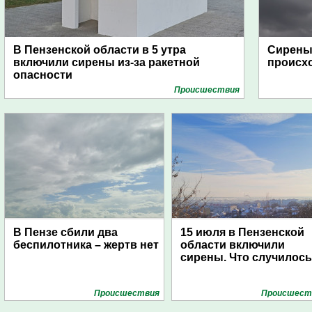
В Пензенской области в 5 утра
Сирены 
включили сирены из-за ракетной
происх
опасности
Проиcшествия
В Пензе сбили два
15 июля в Пензенской
беспилотника – жертв нет
области включили
сирены. Что случилос
Проиcшествия
Проиcшест