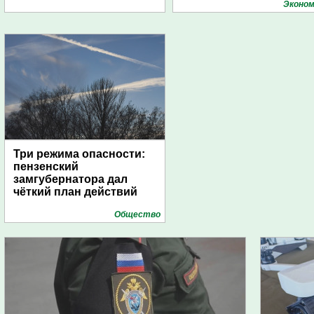
поселений с помощью
Эконом
дирижаблей
Три режима опасности:
пензенский
замгубернатора дал
чёткий план действий
Общество