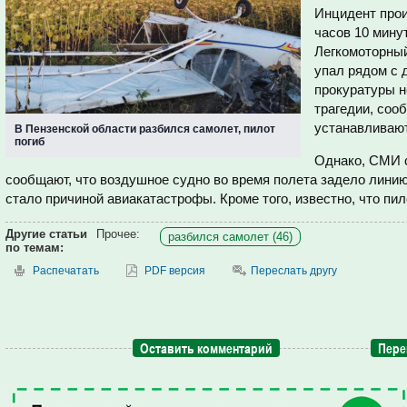
Инцидент прои
часов 10 мину
Легкомоторный
упал рядом с 
прокуратуры н
трагедии, соо
устанавливаю
В Пензенской области разбился самолет, пилот
погиб
Однако, СМИ 
сообщают, что воздушное судно во время полета задело линию
стало причиной авиакатастрофы. Кроме того, известно, что пил
Другие статьи
Прочее:
разбился самолет (46)
по темам:
Распечатать
PDF версия
Переслать другу
Оставить комментарий
Пере