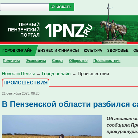
ПЕРВЫЙ
ПЕНЗЕНСКИЙ
ПОРТАЛ
ГОРОД ОНЛАЙН
БИЗНЕС И ФИНАНСЫ
КУЛЬТУРА
ЗДОРОВЬЕ
О
Политика
Экономика
Спорт
Общество
Проиcшествия
Новости Пензы
→
Город онлайн
→
Проиcшествия
ПРОИCШЕСТВИЯ
21 сентября 2023, 08:26
В Пензенской области разбился с
Об авиаката
сообщила Пр
прокуратура.