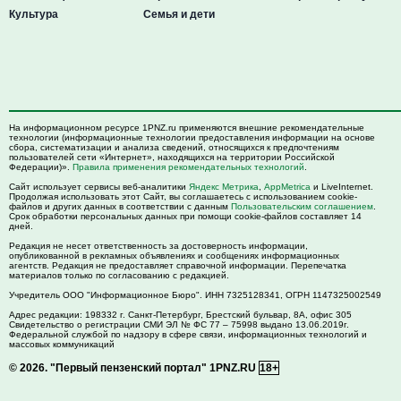
Культура
Семья и дети
На информационном ресурсе 1PNZ.ru применяются внешние рекомендательные
технологии (информационные технологии предоставления информации на основе
сбора, систематизации и анализа сведений, относящихся к предпочтениям
пользователей сети «Интернет», находящихся на территории Российской
Федерации)».
Правила применения рекомендательных технологий
.
Сайт использует сервисы веб-аналитики
Яндекс Метрика
,
AppMetrica
и LiveInternet.
Продолжая использовать этот Сайт, вы соглашаетесь с использованием cookie-
файлов и других данных в соответствии с данным
Пользовательским соглашением
.
Срок обработки персональных данных при помощи cookie-файлов составляет 14
дней.
Редакция не несет ответственность за достоверность информации,
опубликованной в рекламных объявлениях и сообщениях информационных
агентств. Редакция не предоставляет справочной информации. Перепечатка
материалов только по согласованию с редакцией.
Учредитель ООО "Информационное Бюро". ИНН 7325128341, ОГРН 1147325002549
Адрес редакции:
198332
г. Санкт-Петербург,
Брестский бульвар, 8А, офис 305
Свидетельство о регистрации СМИ ЭЛ № ФС 77 – 75998 выдано 13.06.2019г.
Федеральной службой по надзору в сфере связи, информационных технологий и
массовых коммуникаций
© 2026.
"Первый пензенский портал" 1PNZ.RU
18+