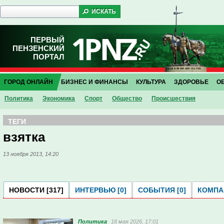
ПЕРВЫЙ
ПЕНЗЕНСКИЙ
ПОРТАЛ
ГОРОД ОНЛАЙН
БИЗНЕС И ФИНАНСЫ
КУЛЬТУРА
ЗДОРОВЬЕ
О
Политика
Экономика
Спорт
Общество
Проиcшествия
ТЕГИ
взятка
13 ноября 2013, 14:20
НОВОСТИ [317]
ИНТЕРВЬЮ [0]
СОБЫТИЯ [0]
КОМПАН
Политика
18 мая 2026, 17:01