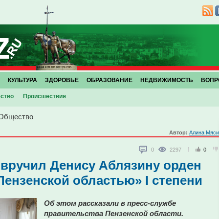
КУЛЬТУРА
ЗДОРОВЬЕ
ОБРАЗОВАНИЕ
НЕДВИЖИМОСТЬ
ВОПР
ство
Проиcшествия
Общество
Автор:
Алина Мяси
0
2297
0
 вручил Денису Аблязину орден
Пензенской областью» I степени
Об этом рассказали в пресс-службе
правительства Пензенской области.