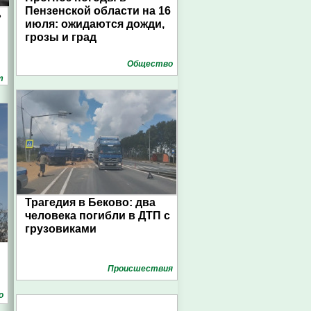
Пензенской области на 16
ь
июля: ожидаются дожди,
грозы и град
Общество
т
Трагедия в Беково: два
человека погибли в ДТП с
грузовиками
Проиcшествия
о