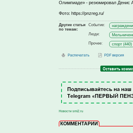
Олимпиаде» - резюмировал Денис 
Фото: https://pnzreg.ru/
Другие статьи
Событие:
награждени
по темам:
Люди:
Мельниченк
Прочее:
спорт (440)
Распечатать
PDF версия
Оставить комм
Новости smi2.ru
КОММЕНТАРИИ