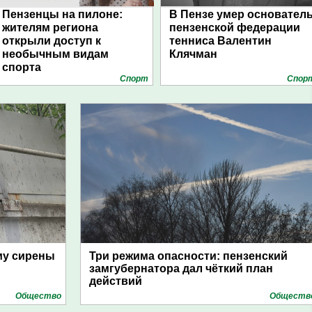
Пензенцы на пилоне:
В Пензе умер основател
жителям региона
пензенской федерации
открыли доступ к
тенниса Валентин
необычным видам
Клячман
спорта
Спорт
Спор
му сирены
Три режима опасности: пензенский
замгубернатора дал чёткий план
действий
Общество
Обществ