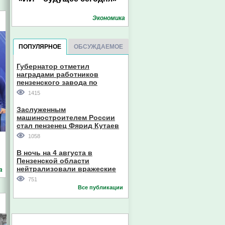
Экономика
ПОПУЛЯРНОЕ
ОБСУЖДАЕМОЕ
Губернатор отметил
наградами работников
пензенского завода по
производству станков
1415
Заслуженным
машиностроителем России
стал пензенец Фярид Кутаев
1058
В ночь на 4 августа в
Пензенской области
нейтрализовали вражеские
а
дроны
751
Все публикации