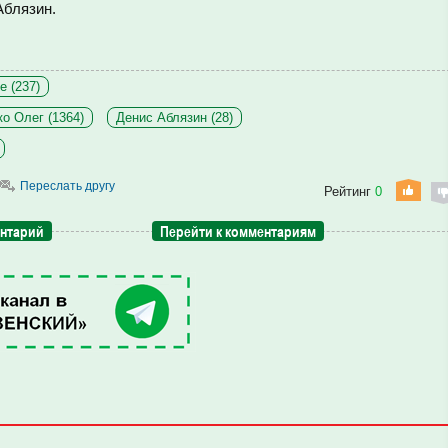
Аблязин.
е (237)
о Олег (1364)
Денис Аблязин (28)
Переслать другу
Рейтинг
0
ентарий
Перейти к комментариям