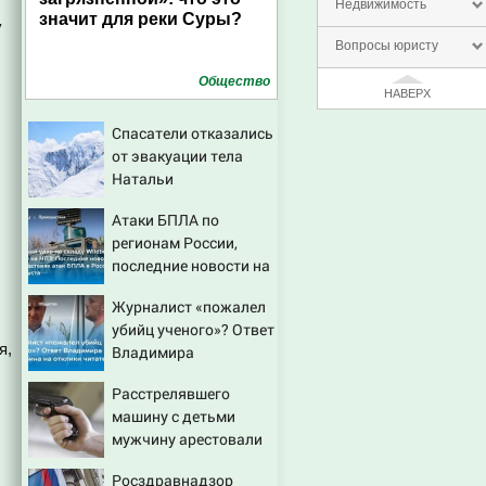
Недвижимость
значит для реки Суры?
у
Вопросы юристу
Общество
НАВЕРХ
Спасатели отказались
от эвакуации тела
Натальи
Наговицыной с
Атаки БПЛА по
семитысячника
регионам России,
последние новости на
7 августа 2026:
Журналист «пожалел
последствия, атаки на
убийц ученого»? Ответ
склады Wildberries,
я,
Владимира
состояние
Ворсобина на отклики
пострадавших
Расстрелявшего
читателей
машину с детьми
мужчину арестовали
решением суда
Росздравнадзор