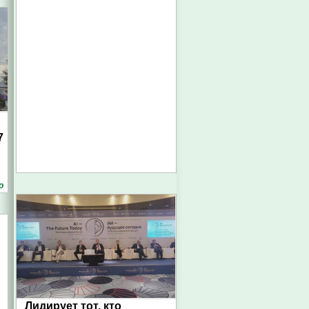
7
о
Лидирует тот, кто