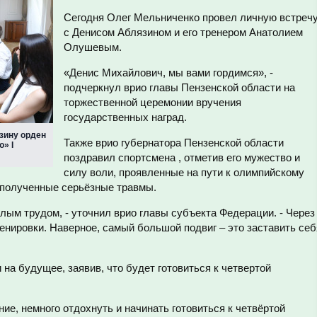
Сегодня Олег Мельниченко провел личную встреч
с Денисом Аблязином и его тренером Анатолием
Олушевым.
«Денис Михайлович, мы вами гордимся», -
подчеркнул врио главы Пензенской области на
торжественной церемонии вручения
государственных наград.
зину орден
Также врио губернатора Пензенской области
» I
поздравил спортсмена , отметив его мужество и
силу воли, проявленные на пути к олимпийскому
а полученные серьёзные травмы.
лым трудом, - уточнил врио главы субъекта Федерации. - Через
нировки. Наверное, самый большой подвиг – это заставить себ
на будущее, заявив, что будет готовиться к четвертой
е, немного отдохнуть и начинать готовиться к четвёртой