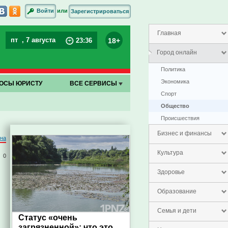
или
Войти
Зарегистрироваться
Главная
пт
, 7 августа
18+
23
:
36
Город онлайн
Политика
Экономика
ОСЫ ЮРИСТУ
ВСЕ СЕРВИСЫ
Спорт
Общество
Проиcшествия
Бизнес и финансы
на
Культура
0
Здоровье
Образование
Семья и дети
Статус «очень
загрязненной»: что это