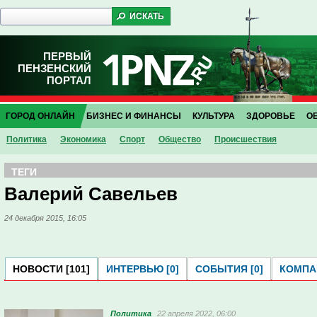
ПЕРВЫЙ
ПЕНЗЕНСКИЙ
ПОРТАЛ
ГОРОД ОНЛАЙН
БИЗНЕС И ФИНАНСЫ
КУЛЬТУРА
ЗДОРОВЬЕ
О
Политика
Экономика
Спорт
Общество
Проиcшествия
ТЕГИ
Валерий Савельев
24 декабря 2015, 16:05
НОВОСТИ [101]
ИНТЕРВЬЮ [0]
СОБЫТИЯ [0]
КОМПАН
Политика
22 апреля 2022, 06:00