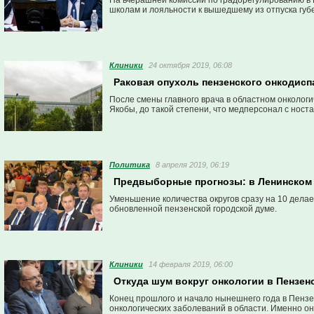
На вчерашней комиссии по градорегулированию в 
школам и лояльности к вышедшему из отпуска губе
Клиники
24 октября 2019, 06:08
Раковая опухоль пензенского онкодисп
После смены главного врача в областном онкологи
Якобы, до такой степени, что медперсонал с нос
Политика
8 апреля 2019, 06:19
Предвыборные прогнозы: в Ленинском
Уменьшение количества округов сразу на 10 делае
обновленной пензенской городской думе.
Клиники
14 февраля 2019, 06:00
Откуда шум вокруг онкологии в Пензен
Конец прошлого и начало нынешнего года в Пенз
онкологических заболеваний в области. Именно о