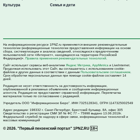
Культура
Семья и дети
На информационном ресурсе 1PNZ.ru применяются внешние рекомендательные
технологии (информационные технологии предоставления информации на основе
сбора, систематизации и анализа сведений, относящихся к предпочтениям
пользователей сети «Интернет», находящихся на территории Российской
Федерации)».
Правила применения рекомендательных технологий
.
Сайт использует сервисы веб-аналитики
Яндекс Метрика
,
AppMetrica
и LiveInternet.
Продолжая использовать этот Сайт, вы соглашаетесь с использованием cookie-
файлов и других данных в соответствии с данным
Пользовательским соглашением
.
Срок обработки персональных данных при помощи cookie-файлов составляет 14
дней.
Редакция не несет ответственность за достоверность информации,
опубликованной в рекламных объявлениях и сообщениях информационных
агентств. Редакция не предоставляет справочной информации. Перепечатка
материалов только по согласованию с редакцией.
Учредитель ООО "Информационное Бюро". ИНН 7325128341, ОГРН 1147325002549
Адрес редакции:
198332
г. Санкт-Петербург,
Брестский бульвар, 8А, офис 305
Свидетельство о регистрации СМИ ЭЛ № ФС 77 – 75998 выдано 13.06.2019г.
Федеральной службой по надзору в сфере связи, информационных технологий и
массовых коммуникаций
© 2026.
"Первый пензенский портал" 1PNZ.RU
18+