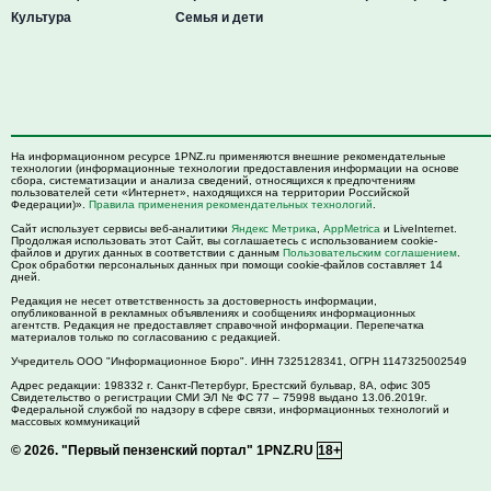
Культура
Семья и дети
На информационном ресурсе 1PNZ.ru применяются внешние рекомендательные
технологии (информационные технологии предоставления информации на основе
сбора, систематизации и анализа сведений, относящихся к предпочтениям
пользователей сети «Интернет», находящихся на территории Российской
Федерации)».
Правила применения рекомендательных технологий
.
Сайт использует сервисы веб-аналитики
Яндекс Метрика
,
AppMetrica
и LiveInternet.
Продолжая использовать этот Сайт, вы соглашаетесь с использованием cookie-
файлов и других данных в соответствии с данным
Пользовательским соглашением
.
Срок обработки персональных данных при помощи cookie-файлов составляет 14
дней.
Редакция не несет ответственность за достоверность информации,
опубликованной в рекламных объявлениях и сообщениях информационных
агентств. Редакция не предоставляет справочной информации. Перепечатка
материалов только по согласованию с редакцией.
Учредитель ООО "Информационное Бюро". ИНН 7325128341, ОГРН 1147325002549
Адрес редакции:
198332
г. Санкт-Петербург,
Брестский бульвар, 8А, офис 305
Свидетельство о регистрации СМИ ЭЛ № ФС 77 – 75998 выдано 13.06.2019г.
Федеральной службой по надзору в сфере связи, информационных технологий и
массовых коммуникаций
© 2026.
"Первый пензенский портал" 1PNZ.RU
18+