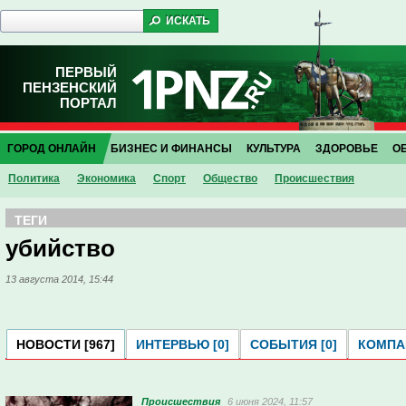
ПЕРВЫЙ
ПЕНЗЕНСКИЙ
ПОРТАЛ
ГОРОД ОНЛАЙН
БИЗНЕС И ФИНАНСЫ
КУЛЬТУРА
ЗДОРОВЬЕ
О
Политика
Экономика
Спорт
Общество
Проиcшествия
ТЕГИ
убийство
13 августа 2014, 15:44
НОВОСТИ [967]
ИНТЕРВЬЮ [0]
СОБЫТИЯ [0]
КОМПАН
Проиcшествия
6 июня 2024, 11:57