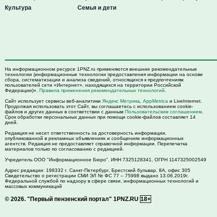
Культура
Семья и дети
На информационном ресурсе 1PNZ.ru применяются внешние рекомендательные
технологии (информационные технологии предоставления информации на основе
сбора, систематизации и анализа сведений, относящихся к предпочтениям
пользователей сети «Интернет», находящихся на территории Российской
Федерации)».
Правила применения рекомендательных технологий
.
Сайт использует сервисы веб-аналитики
Яндекс Метрика
,
AppMetrica
и LiveInternet.
Продолжая использовать этот Сайт, вы соглашаетесь с использованием cookie-
файлов и других данных в соответствии с данным
Пользовательским соглашением
.
Срок обработки персональных данных при помощи cookie-файлов составляет 14
дней.
Редакция не несет ответственность за достоверность информации,
опубликованной в рекламных объявлениях и сообщениях информационных
агентств. Редакция не предоставляет справочной информации. Перепечатка
материалов только по согласованию с редакцией.
Учредитель ООО "Информационное Бюро". ИНН 7325128341, ОГРН 1147325002549
Адрес редакции:
198332
г. Санкт-Петербург,
Брестский бульвар, 8А, офис 305
Свидетельство о регистрации СМИ ЭЛ № ФС 77 – 75998 выдано 13.06.2019г.
Федеральной службой по надзору в сфере связи, информационных технологий и
массовых коммуникаций
© 2026.
"Первый пензенский портал" 1PNZ.RU
18+