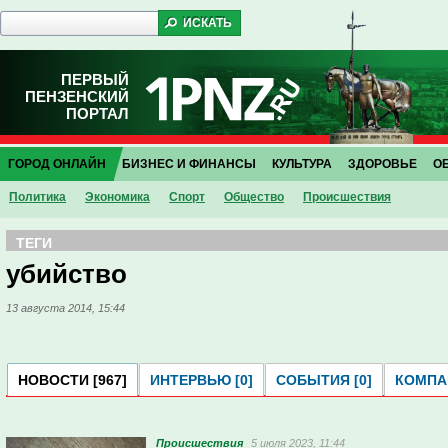
ПЕРВЫЙ
ПЕНЗЕНСКИЙ
ПОРТАЛ
ГОРОД ОНЛАЙН
БИЗНЕС И ФИНАНСЫ
КУЛЬТУРА
ЗДОРОВЬЕ
О
Политика
Экономика
Спорт
Общество
Проиcшествия
ТЕГИ
убийство
13 августа 2014, 15:44
НОВОСТИ [967]
ИНТЕРВЬЮ [0]
СОБЫТИЯ [0]
КОМПАН
Проиcшествия
5 июля 2023, 11:44