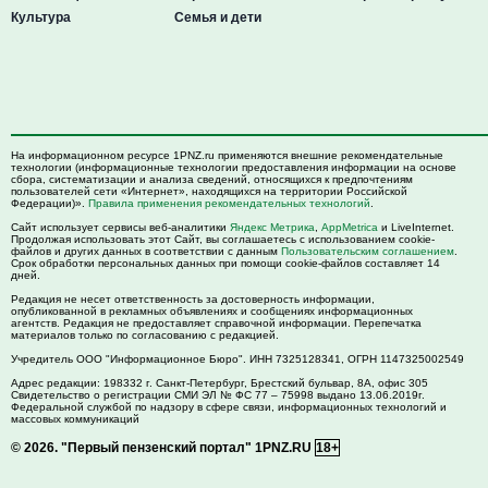
Культура
Семья и дети
На информационном ресурсе 1PNZ.ru применяются внешние рекомендательные
технологии (информационные технологии предоставления информации на основе
сбора, систематизации и анализа сведений, относящихся к предпочтениям
пользователей сети «Интернет», находящихся на территории Российской
Федерации)».
Правила применения рекомендательных технологий
.
Сайт использует сервисы веб-аналитики
Яндекс Метрика
,
AppMetrica
и LiveInternet.
Продолжая использовать этот Сайт, вы соглашаетесь с использованием cookie-
файлов и других данных в соответствии с данным
Пользовательским соглашением
.
Срок обработки персональных данных при помощи cookie-файлов составляет 14
дней.
Редакция не несет ответственность за достоверность информации,
опубликованной в рекламных объявлениях и сообщениях информационных
агентств. Редакция не предоставляет справочной информации. Перепечатка
материалов только по согласованию с редакцией.
Учредитель ООО "Информационное Бюро". ИНН 7325128341, ОГРН 1147325002549
Адрес редакции:
198332
г. Санкт-Петербург,
Брестский бульвар, 8А, офис 305
Свидетельство о регистрации СМИ ЭЛ № ФС 77 – 75998 выдано 13.06.2019г.
Федеральной службой по надзору в сфере связи, информационных технологий и
массовых коммуникаций
© 2026.
"Первый пензенский портал" 1PNZ.RU
18+