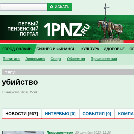
ПЕРВЫЙ
ПЕНЗЕНСКИЙ
ПОРТАЛ
ГОРОД ОНЛАЙН
БИЗНЕС И ФИНАНСЫ
КУЛЬТУРА
ЗДОРОВЬЕ
О
Политика
Экономика
Спорт
Общество
Проиcшествия
ТЕГИ
убийство
13 августа 2014, 15:44
НОВОСТИ [967]
ИНТЕРВЬЮ [0]
СОБЫТИЯ [0]
КОМПАН
Проиcшествия
20 октября 2023, 12:26