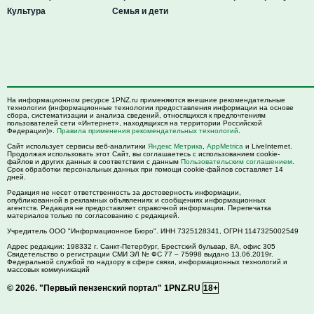
Культура
Семья и дети
На информационном ресурсе 1PNZ.ru применяются внешние рекомендательные
технологии (информационные технологии предоставления информации на основе
сбора, систематизации и анализа сведений, относящихся к предпочтениям
пользователей сети «Интернет», находящихся на территории Российской
Федерации)».
Правила применения рекомендательных технологий
.
Сайт использует сервисы веб-аналитики
Яндекс Метрика
,
AppMetrica
и LiveInternet.
Продолжая использовать этот Сайт, вы соглашаетесь с использованием cookie-
файлов и других данных в соответствии с данным
Пользовательским соглашением
.
Срок обработки персональных данных при помощи cookie-файлов составляет 14
дней.
Редакция не несет ответственность за достоверность информации,
опубликованной в рекламных объявлениях и сообщениях информационных
агентств. Редакция не предоставляет справочной информации. Перепечатка
материалов только по согласованию с редакцией.
Учредитель ООО "Информационное Бюро". ИНН 7325128341, ОГРН 1147325002549
Адрес редакции:
198332
г. Санкт-Петербург,
Брестский бульвар, 8А, офис 305
Свидетельство о регистрации СМИ ЭЛ № ФС 77 – 75998 выдано 13.06.2019г.
Федеральной службой по надзору в сфере связи, информационных технологий и
массовых коммуникаций
© 2026.
"Первый пензенский портал" 1PNZ.RU
18+