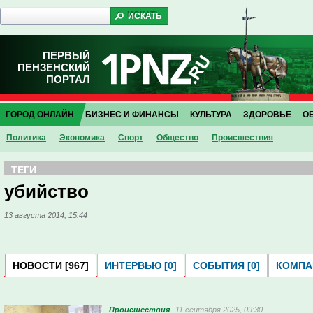
ПЕРВЫЙ
ПЕНЗЕНСКИЙ
ПОРТАЛ
ГОРОД ОНЛАЙН
БИЗНЕС И ФИНАНСЫ
КУЛЬТУРА
ЗДОРОВЬЕ
О
Политика
Экономика
Спорт
Общество
Проиcшествия
ТЕГИ
убийство
13 августа 2014, 15:44
НОВОСТИ [967]
ИНТЕРВЬЮ [0]
СОБЫТИЯ [0]
КОМПАН
Проиcшествия
11 сентября 2025, 09:30