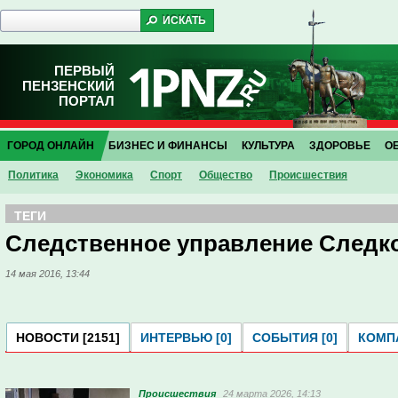
ПЕРВЫЙ
ПЕНЗЕНСКИЙ
ПОРТАЛ
ГОРОД ОНЛАЙН
БИЗНЕС И ФИНАНСЫ
КУЛЬТУРА
ЗДОРОВЬЕ
О
Политика
Экономика
Спорт
Общество
Проиcшествия
ТЕГИ
Следственное управление Следк
14 мая 2016, 13:44
НОВОСТИ [2151]
ИНТЕРВЬЮ [0]
СОБЫТИЯ [0]
КОМПА
Проиcшествия
24 марта 2026, 14:13