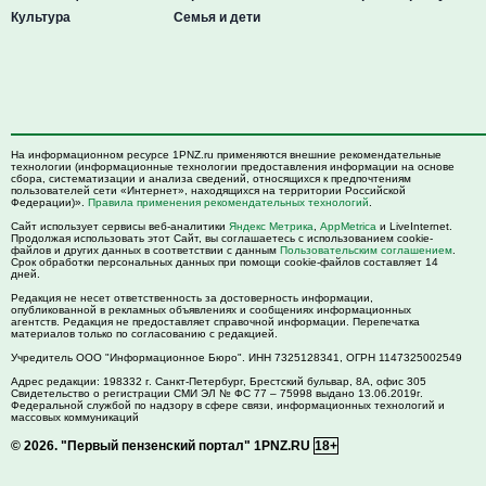
Культура
Семья и дети
На информационном ресурсе 1PNZ.ru применяются внешние рекомендательные
технологии (информационные технологии предоставления информации на основе
сбора, систематизации и анализа сведений, относящихся к предпочтениям
пользователей сети «Интернет», находящихся на территории Российской
Федерации)».
Правила применения рекомендательных технологий
.
Сайт использует сервисы веб-аналитики
Яндекс Метрика
,
AppMetrica
и LiveInternet.
Продолжая использовать этот Сайт, вы соглашаетесь с использованием cookie-
файлов и других данных в соответствии с данным
Пользовательским соглашением
.
Срок обработки персональных данных при помощи cookie-файлов составляет 14
дней.
Редакция не несет ответственность за достоверность информации,
опубликованной в рекламных объявлениях и сообщениях информационных
агентств. Редакция не предоставляет справочной информации. Перепечатка
материалов только по согласованию с редакцией.
Учредитель ООО "Информационное Бюро". ИНН 7325128341, ОГРН 1147325002549
Адрес редакции:
198332
г. Санкт-Петербург,
Брестский бульвар, 8А, офис 305
Свидетельство о регистрации СМИ ЭЛ № ФС 77 – 75998 выдано 13.06.2019г.
Федеральной службой по надзору в сфере связи, информационных технологий и
массовых коммуникаций
© 2026.
"Первый пензенский портал" 1PNZ.RU
18+