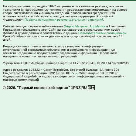
На информационном ресурсе 1PNZ.ru применяются внешние рекомендательные
технологии (информационные технологии предоставления информации на основе
сбора, систематизации и анализа сведений, относящихся к предпочтениям
пользователей сети «Интернет», находящихся на территории Российской
Федерации)».
Правила применения рекомендательных технологий
.
Сайт использует сервисы веб-аналитики
Яндекс Метрика
,
AppMetrica
и LiveInternet.
Продолжая использовать этот Сайт, вы соглашаетесь с использованием cookie-
файлов и других данных в соответствии с данным
Пользовательским соглашением
.
Срок обработки персональных данных при помощи cookie-файлов составляет 14
дней.
Редакция не несет ответственность за достоверность информации,
опубликованной в рекламных объявлениях и сообщениях информационных
агентств. Редакция не предоставляет справочной информации. Перепечатка
материалов только по согласованию с редакцией.
Учредитель ООО "Информационное Бюро". ИНН 7325128341, ОГРН 1147325002549
Адрес редакции:
198332
г. Санкт-Петербург,
Брестский бульвар, 8А, офис 305
Свидетельство о регистрации СМИ ЭЛ № ФС 77 – 75998 выдано 13.06.2019г.
Федеральной службой по надзору в сфере связи, информационных технологий и
массовых коммуникаций
© 2026.
"Первый пензенский портал" 1PNZ.RU
18+