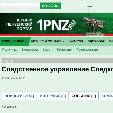
ПЕРВЫЙ
ПЕНЗЕНСКИЙ
ПОРТАЛ
ГОРОД ОНЛАЙН
БИЗНЕС И ФИНАНСЫ
КУЛЬТУРА
ЗДОРОВЬЕ
О
Политика
Экономика
Спорт
Общество
Проиcшествия
ТЕГИ
Следственное управление Следк
14 мая 2016, 13:44
НОВОСТИ [2151]
ИНТЕРВЬЮ [0]
СОБЫТИЯ [0]
КОМПА
Нет данных