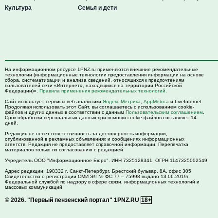
Культура
Семья и дети
На информационном ресурсе 1PNZ.ru применяются внешние рекомендательные
технологии (информационные технологии предоставления информации на основе
сбора, систематизации и анализа сведений, относящихся к предпочтениям
пользователей сети «Интернет», находящихся на территории Российской
Федерации)».
Правила применения рекомендательных технологий
.
Сайт использует сервисы веб-аналитики
Яндекс Метрика
,
AppMetrica
и LiveInternet.
Продолжая использовать этот Сайт, вы соглашаетесь с использованием cookie-
файлов и других данных в соответствии с данным
Пользовательским соглашением
.
Срок обработки персональных данных при помощи cookie-файлов составляет 14
дней.
Редакция не несет ответственность за достоверность информации,
опубликованной в рекламных объявлениях и сообщениях информационных
агентств. Редакция не предоставляет справочной информации. Перепечатка
материалов только по согласованию с редакцией.
Учредитель ООО "Информационное Бюро". ИНН 7325128341, ОГРН 1147325002549
Адрес редакции:
198332
г. Санкт-Петербург,
Брестский бульвар, 8А, офис 305
Свидетельство о регистрации СМИ ЭЛ № ФС 77 – 75998 выдано 13.06.2019г.
Федеральной службой по надзору в сфере связи, информационных технологий и
массовых коммуникаций
© 2026.
"Первый пензенский портал" 1PNZ.RU
18+