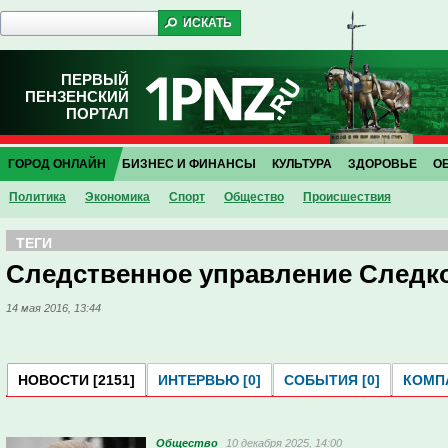
ПЕРВЫЙ
ПЕНЗЕНСКИЙ
ПОРТАЛ
ГОРОД ОНЛАЙН
БИЗНЕС И ФИНАНСЫ
КУЛЬТУРА
ЗДОРОВЬЕ
О
Политика
Экономика
Спорт
Общество
Проиcшествия
ТЕГИ
Следственное управление Следк
14 мая 2016, 13:44
НОВОСТИ [2151]
ИНТЕРВЬЮ [0]
СОБЫТИЯ [0]
КОМПА
Общество
10 декабря 2025, 14:00