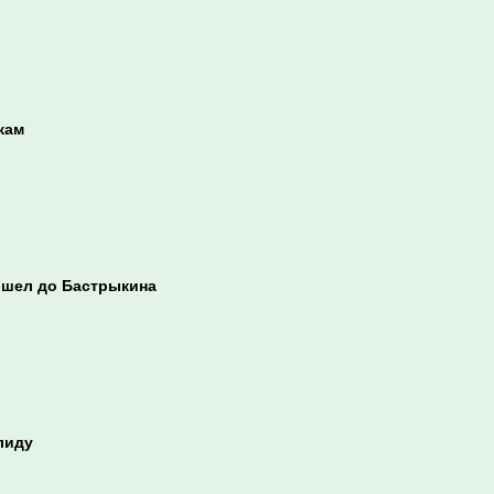
кам
ошел до Бастрыкина
лиду