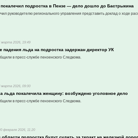
 покалечил подростка в Пензе — дело дошло до Бастрыкина
чил руководителю регионального управления представить доклад о ходе расс
4 марта 2026, 19:49
е падения льда на подростка задержан директор УК
бщили в пресс-службе пензенского Следкома.
3 марта 2026, 09:00
ба льда покалечила женщину: возбуждено уголовное дело
бщили в пресс-службе пензенского Следкома.
20 февраля 2026, 11:20
 области подростка будут судить за теракт на железной доро