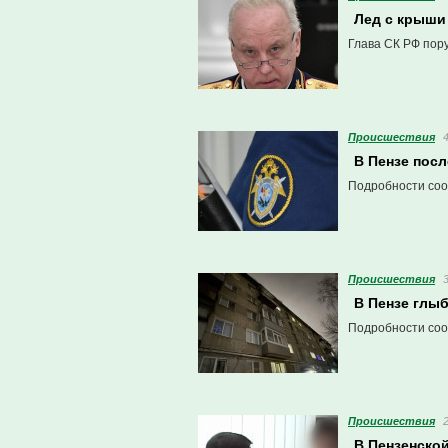
Лед с крыши
Глава СК РФ пору
Проиcшествия
В Пензе посл
Подробности соо
Проиcшествия
В Пензе глы
Подробности соо
Проиcшествия
В Пензенской