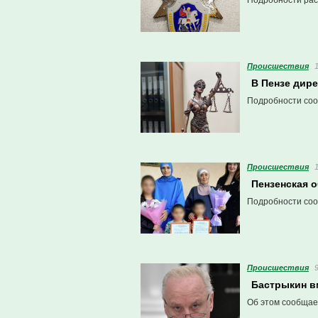
Подробности рас
Проиcшествия
В Пензе дире
Подробности соо
Проиcшествия
Пензенская 
Подробности соо
Проиcшествия
Бастрыкин в
Об этом сообщае