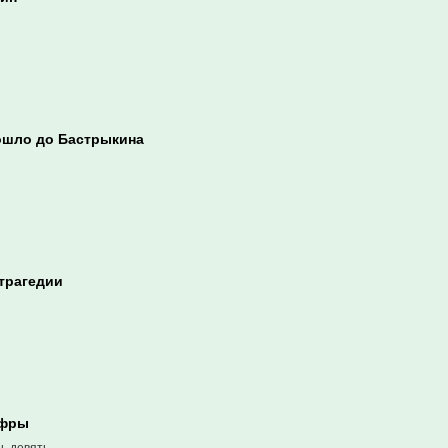
ошло до Бастрыкина
 трагедии
ифры