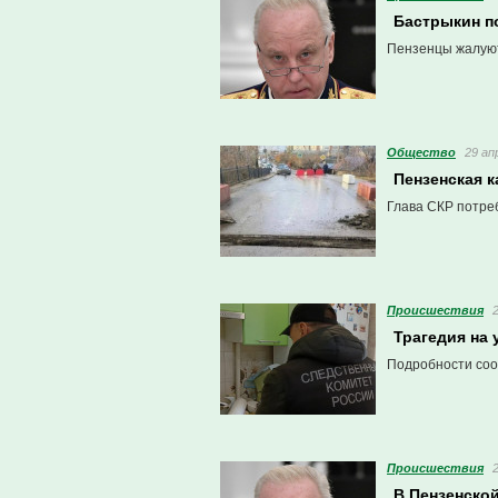
Бастрыкин п
Пензенцы жалуютс
Общество
29 ап
Пензенская 
Глава СКР потре
Проиcшествия
Трагедия на 
Подробности соо
Проиcшествия
В Пензенско