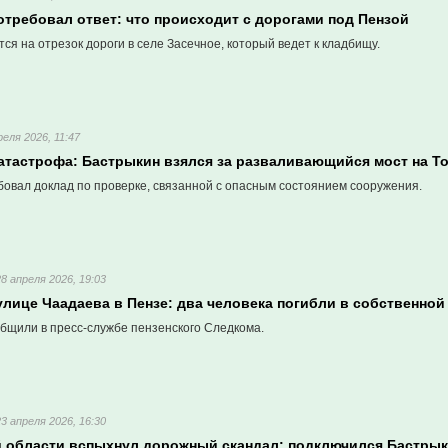
отребовал ответ: что происходит с дорогами под Пензой
я на отрезок дороги в селе Засечное, который ведет к кладбищу.
реля 2026, 11:47
катастрофа: Бастрыкин взялся за разваливающийся мост на Т
бовал доклад по проверке, связанной с опасным состоянием сооружения.
28 апреля 2026, 19:03
улице Чаадаева в Пензе: два человека погибли в собственной
бщили в пресс-службе пензенского Следкома.
23 апреля 2026, 16:30
й области вспыхнул дорожный скандал: подключился Бастры