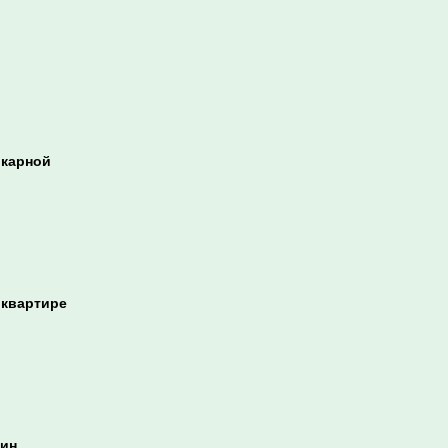
окарной
 квартире
кин