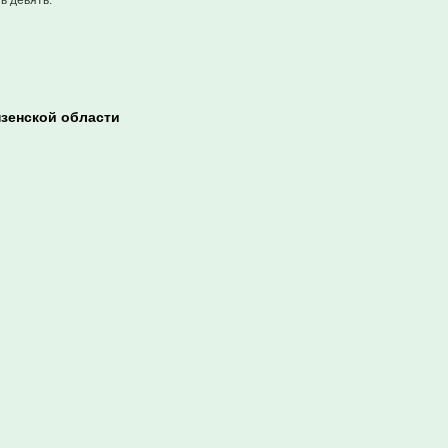
ь девять.
нзенской области