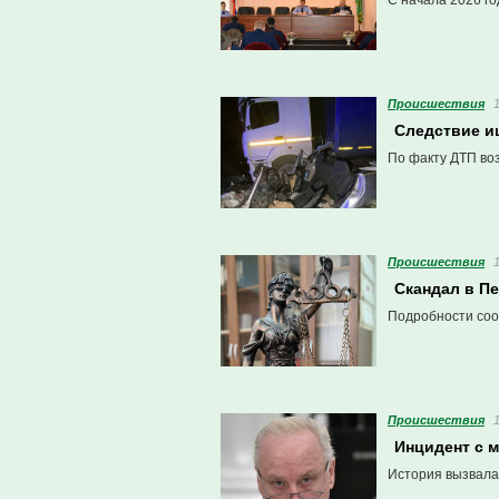
С начала 2026 го
Проиcшествия
Следствие ищ
По факту ДТП во
Проиcшествия
Скандал в П
Подробности соо
Проиcшествия
Инцидент с 
История вызвала