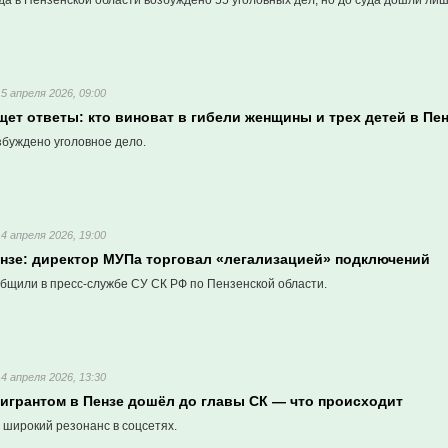
да в Пензенской области возбуждено 55 уголовных дел, но до суда дошли лиш
15 апреля 2026, 09:00
ет ответы: кто виноват в гибели женщины и трех детей в Пе
збуждено уголовное дело.
14 апреля 2026, 19:00
ензе: директор МУПа торговал «легализацией» подключений
бщили в пресс-службе СУ СК РФ по Пензенской области.
14 апреля 2026, 13:30
мигрантом в Пензе дошёл до главы СК — что происходит
 широкий резонанс в соцсетях.