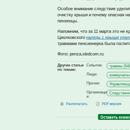
Особое внимание следствие уделит 
очистку крыши и почему опасная на
пензенцы.
Напомним, что за 11 марта это не 
Циолковского
наледь с крыши упал
травмами пенсионерка была госпита
Фото: penza.sledcom.ru
Другие статьи
Событие:
травмы (54
по темам:
Люди:
коммунальн
Прочее:
Управляющи
Организаци
Следственн
я:
Распечатать
PDF версия
Оставить комм