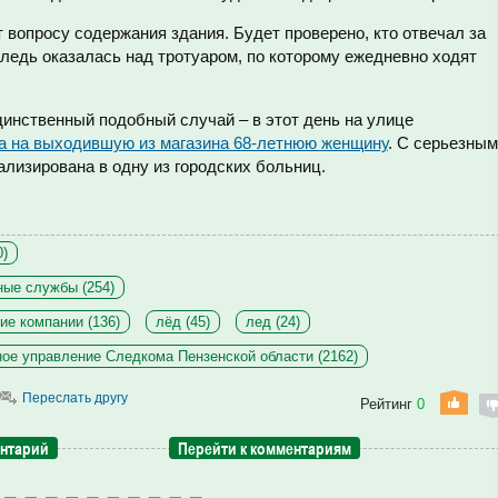
вопросу содержания здания. Будет проверено, кто отвечал за
ледь оказалась над тротуаром, по которому ежедневно ходят
единственный подобный случай – в этот день на улице
а на выходившую из магазина 68-летнюю женщину
. С серьезны
лизирована в одну из городских больниц.
0)
ые службы (254)
е компании (136)
лёд (45)
лед (24)
ое управление Следкома Пензенской области (2162)
Переслать другу
Рейтинг
0
ентарий
Перейти к комментариям