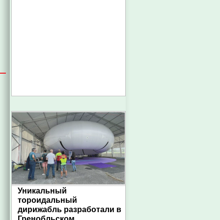
Уникальный
тороидальный
дирижабль разработали в
Гренобльском