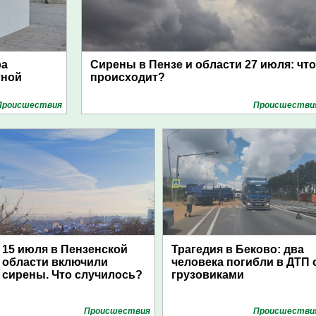
ра
Сирены в Пензе и области 27 июля: что
тной
происходит?
Проиcшествия
Проиcшестви
15 июля в Пензенской
Трагедия в Беково: два
области включили
человека погибли в ДТП 
сирены. Что случилось?
грузовиками
Проиcшествия
Проиcшестви