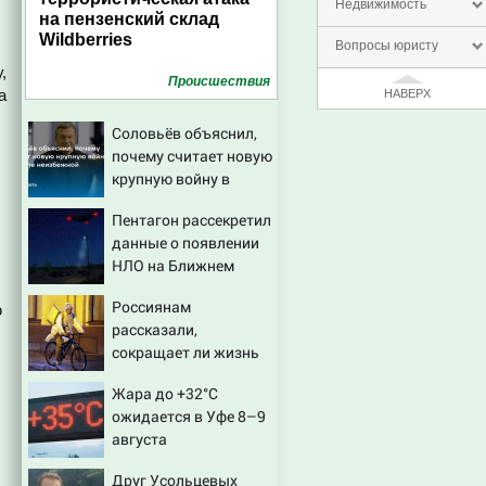
Недвижимость
на пензенский склад
Wildberries
Вопросы юристу
,
Проиcшествия
а
НАВЕРХ
Соловьёв объяснил,
почему считает новую
крупную войну в
Европе неизбежной
Пентагон рассекретил
данные о появлении
НЛО на Ближнем
Востоке
Россиянам
ю
рассказали,
сокращает ли жизнь
ночная работа
Жара до +32°C
ожидается в Уфе 8–9
августа
Друг Усольцевых