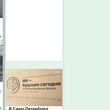
я
с
я
В Санкт-Петербурге