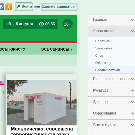
или
Войти
Зарегистрироваться
Главная
сб
, 8 августа
18+
06
:
36
Город онлайн
Политика
Экономика
ОСЫ ЮРИСТУ
ВСЕ СЕРВИСЫ
Спорт
Общество
Проиcшествия
Бизнес и финансы
на
Культура
0
Здоровье
Образование
Семья и дети
Мельниченко: совершена
террористическая атака