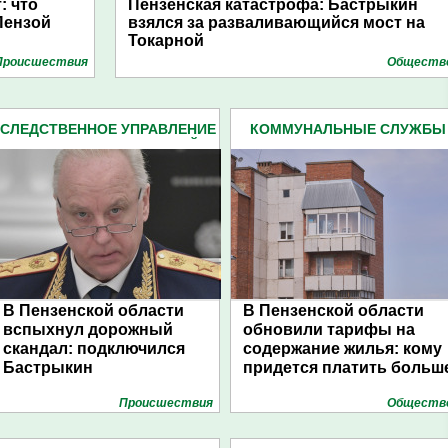
: что
Пензенская катастрофа: Бастрыкин
Пензой
взялся за разваливающийся мост на
Токарной
Проиcшествия
Обществ
СЛЕДСТВЕННОЕ УПРАВЛЕНИЕ
КОММУНАЛЬНЫЕ СЛУЖБЫ
СЛЕДКОМА ПЕНЗЕНСКОЙ
(254)
ОБЛАСТИ (2162)
В Пензенской области
В Пензенской области
вспыхнул дорожный
обновили тарифы на
скандал: подключился
содержание жилья: кому
Бастрыкин
придется платить больш
Проиcшествия
Обществ