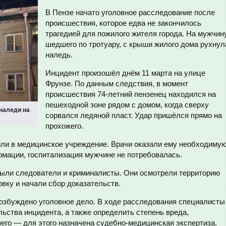
В Пензе начато уголовное расследование после
происшествия, которое едва не закончилось
трагедией для пожилого жителя города. На мужчину
шедшего по тротуару, с крыши жилого дома рухнул
наледь.
Инцидент произошёл днём 11 марта на улице
Фрунзе. По данным следствия, в момент
происшествия 74-летний пензенец находился на
пешеходной зоне рядом с домом, когда сверху
наледи на
сорвался ледяной пласт. Удар пришёлся прямо на
прохожего.
ли в медицинское учреждение. Врачи оказали ему необходиму
мации, госпитализация мужчине не потребовалась.
ыли следователи и криминалисты. Они осмотрели территорию
вку и начали сбор доказательств.
озбуждено уголовное дело. В ходе расследования специалисты
ьства инцидента, а также определить степень вреда,
его — для этого назначена судебно-медицинская экспертиза.