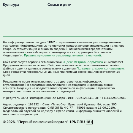
Культура
Семья и дети
На информационном ресурсе 1PNZ.ru применяются внешние рекомендательные
технологии (информационные технологии предоставления информации на основе
сбора, систематизации и анализа сведений, относящихся к предпочтениям
пользователей сети «Интернет», находящихся на территории Российской
Федерации)».
Правила применения рекомендательных технологий
.
Сайт использует сервисы веб-аналитики
Яндекс Метрика
,
AppMetrica
и LiveInternet.
Продолжая использовать этот Сайт, вы соглашаетесь с использованием cookie-
файлов и других данных в соответствии с данным
Пользовательским соглашением
.
Срок обработки персональных данных при помощи cookie-файлов составляет 14
дней.
Редакция не несет ответственность за достоверность информации,
опубликованной в рекламных объявлениях и сообщениях информационных
агентств. Редакция не предоставляет справочной информации. Перепечатка
материалов только по согласованию с редакцией.
Учредитель ООО "Информационное Бюро". ИНН 7325128341, ОГРН 1147325002549
Адрес редакции:
198332
г. Санкт-Петербург,
Брестский бульвар, 8А, офис 305
Свидетельство о регистрации СМИ ЭЛ № ФС 77 – 75998 выдано 13.06.2019г.
Федеральной службой по надзору в сфере связи, информационных технологий и
массовых коммуникаций
© 2026.
"Первый пензенский портал" 1PNZ.RU
18+