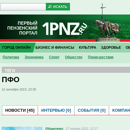
ПЕРВЫЙ
ПЕНЗЕНСКИЙ
ПОРТАЛ
ГОРОД ОНЛАЙН
БИЗНЕС И ФИНАНСЫ
КУЛЬТУРА
ЗДОРОВЬЕ
О
Политика
Экономика
Спорт
Общество
Проиcшествия
ТЕГИ
ПФО
11 октября 2013, 10:30
НОВОСТИ [45]
ИНТЕРВЬЮ [0]
СОБЫТИЯ [0]
КОМПАНИ
Общество
27 января 2022, 12:17