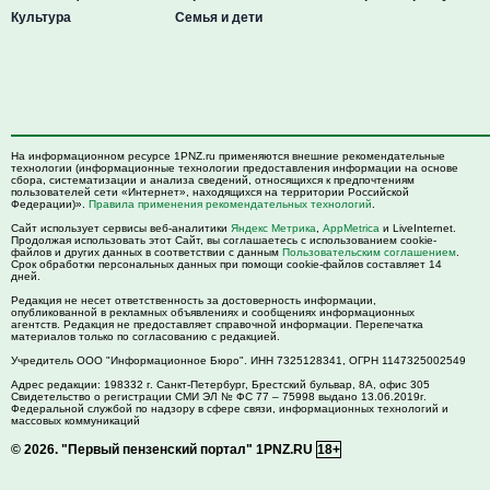
Культура
Семья и дети
На информационном ресурсе 1PNZ.ru применяются внешние рекомендательные
технологии (информационные технологии предоставления информации на основе
сбора, систематизации и анализа сведений, относящихся к предпочтениям
пользователей сети «Интернет», находящихся на территории Российской
Федерации)».
Правила применения рекомендательных технологий
.
Сайт использует сервисы веб-аналитики
Яндекс Метрика
,
AppMetrica
и LiveInternet.
Продолжая использовать этот Сайт, вы соглашаетесь с использованием cookie-
файлов и других данных в соответствии с данным
Пользовательским соглашением
.
Срок обработки персональных данных при помощи cookie-файлов составляет 14
дней.
Редакция не несет ответственность за достоверность информации,
опубликованной в рекламных объявлениях и сообщениях информационных
агентств. Редакция не предоставляет справочной информации. Перепечатка
материалов только по согласованию с редакцией.
Учредитель ООО "Информационное Бюро". ИНН 7325128341, ОГРН 1147325002549
Адрес редакции:
198332
г. Санкт-Петербург,
Брестский бульвар, 8А, офис 305
Свидетельство о регистрации СМИ ЭЛ № ФС 77 – 75998 выдано 13.06.2019г.
Федеральной службой по надзору в сфере связи, информационных технологий и
массовых коммуникаций
© 2026.
"Первый пензенский портал" 1PNZ.RU
18+