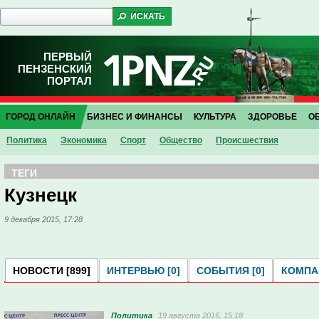
ПЕРВЫЙ
ПЕНЗЕНСКИЙ
ПОРТАЛ
ГОРОД ОНЛАЙН
БИЗНЕС И ФИНАНСЫ
КУЛЬТУРА
ЗДОРОВЬЕ
О
Политика
Экономика
Спорт
Общество
Проиcшествия
ТЕГИ
Кузнецк
9 декабря 2015, 17:28
НОВОСТИ [899]
ИНТЕРВЬЮ [0]
СОБЫТИЯ [0]
КОМПАН
Политика
19 августа 2016, 15:18