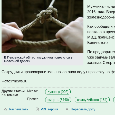
Мужчина числил
2016 года. Вче
железнодорожн
Как сообщили к
портала в прес
МВД, полицейск
Белинского.
По предварите
уже задумывалс
В Пензенской области мужчина повесился у
железной дороги
жизнью. Смерть
Сотрудники правоохранительных органов ведут проверку по ф
Фото:rrnews.ru
Другие статьи
Место:
Кузнецк (902)
по темам:
Прочее:
смерть (5440)
самоубийство (154)
Распечатать
PDF версия
Переслать другу