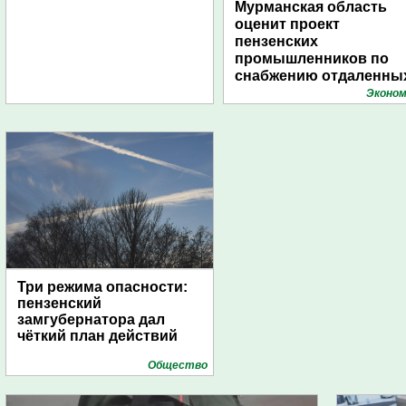
Мурманская область
оценит проект
пензенских
промышленников по
снабжению отдаленны
поселений с помощью
Эконом
дирижаблей
Три режима опасности:
пензенский
замгубернатора дал
чёткий план действий
Общество