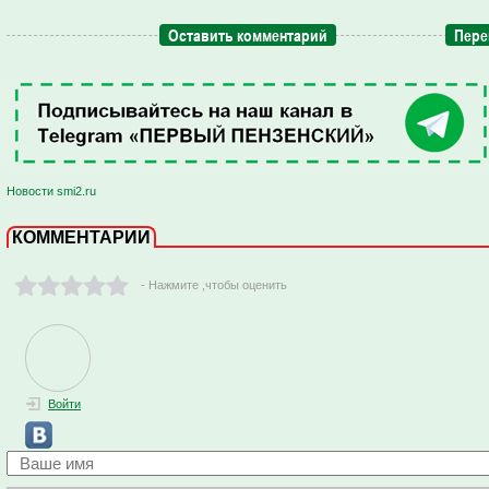
Оставить комментарий
Пере
Новости smi2.ru
КОММЕНТАРИИ
- Нажмите ,чтобы оценить
Войти