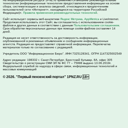
На информационном ресурсе 1PNZ.ru применяются внешние рекомендательные
технологии (информационные технологии предоставления информации на основе
сбора, систематизации и анализа сведений, относящихся к предпочтениям
пользователей сети «Интернет», находящихся на территории Российской
Федерации)».
Правила применения рекомендательных технологий
.
Сайт использует сервисы веб-аналитики
Яндекс Метрика
,
AppMetrica
и LiveInternet.
Продолжая использовать этот Сайт, вы соглашаетесь с использованием cookie-
файлов и других данных в соответствии с данным
Пользовательским соглашением
.
Срок обработки персональных данных при помощи cookie-файлов составляет 14
дней.
Редакция не несет ответственность за достоверность информации,
опубликованной в рекламных объявлениях и сообщениях информационных
агентств. Редакция не предоставляет справочной информации. Перепечатка
материалов только по согласованию с редакцией.
Учредитель ООО "Информационное Бюро". ИНН 7325128341, ОГРН 1147325002549
Адрес редакции:
198332
г. Санкт-Петербург,
Брестский бульвар, 8А, офис 305
Свидетельство о регистрации СМИ ЭЛ № ФС 77 – 75998 выдано 13.06.2019г.
Федеральной службой по надзору в сфере связи, информационных технологий и
массовых коммуникаций
© 2026.
"Первый пензенский портал" 1PNZ.RU
18+