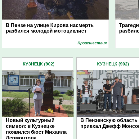
В Пензе на улице Кирова насмерть
Трагеди
разбился молодой мотоциклист
разбилс
Проиcшествия
КУЗНЕЦК (902)
КУЗНЕЦК (902)
Новый культурный
В Пензенскую область
символ: в Кузнецке
приехал Джефф Монсо
появился бюст Михаила
Лермонтова