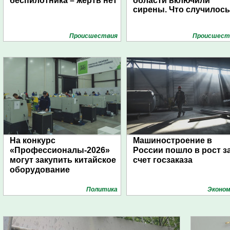
беспилотника – жертв нет
области включили
сирены. Что случилос
Проиcшествия
Проиcшест
На конкурс
Машиностроение в
«Профессионалы-2026»
России пошло в рост з
могут закупить китайское
счет госзаказа
оборудование
Политика
Эконом