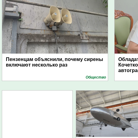
Пензенцам объяснили, почему сирены
Обладат
включают несколько раз
Кочетко
автогр
Общество