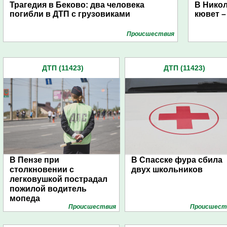
Трагедия в Беково: два человека
В Никол
погибли в ДТП с грузовиками
кювет –
Проиcшествия
ДТП (11423)
ДТП (11423)
В Пензе при
В Спасске фура сбила
столкновении с
двух школьников
легковушкой пострадал
пожилой водитель
мопеда
Проиcшествия
Проиcшест