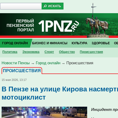
ПЕРВЫЙ
ПЕНЗЕНСКИЙ
ПОРТАЛ
ГОРОД ОНЛАЙН
БИЗНЕС И ФИНАНСЫ
КУЛЬТУРА
ЗДОРОВЬЕ
О
Политика
Экономика
Спорт
Общество
Проиcшествия
Новости Пензы
→
Город онлайн
→
Проиcшествия
ПРОИCШЕСТВИЯ
15 мая 2026, 13:17
В Пензе на улице Кирова насмер
мотоциклист
Инцидент про