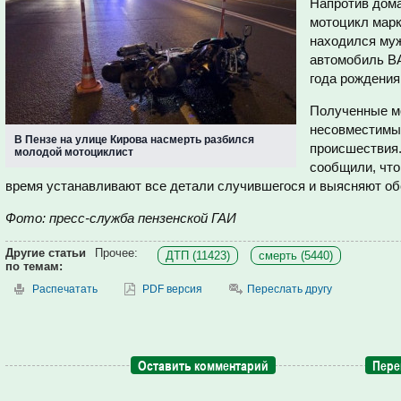
Напротив дома
мотоцикл марк
находился муж
автомобиль В
года рождения
Полученные м
несовместимым
В Пензе на улице Кирова насмерть разбился
происшествия.
молодой мотоциклист
сообщили, что
время устанавливают все детали случившегося и выясняют об
Фото: пресс-служба пензенской ГАИ
Другие статьи
Прочее:
ДТП (11423)
смерть (5440)
по темам:
Распечатать
PDF версия
Переслать другу
Оставить комментарий
Пере