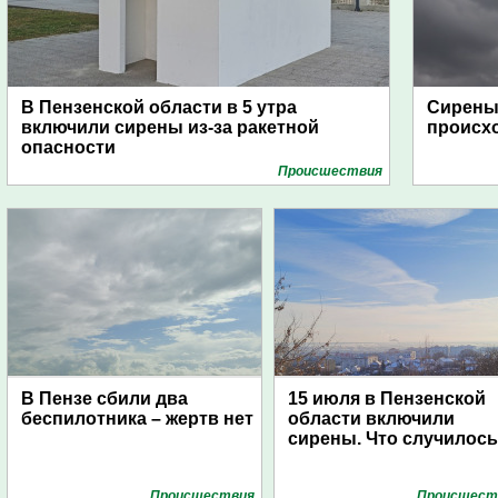
В Пензенской области в 5 утра
Сирены 
включили сирены из-за ракетной
происх
опасности
Проиcшествия
В Пензе сбили два
15 июля в Пензенской
беспилотника – жертв нет
области включили
сирены. Что случилос
Проиcшествия
Проиcшест