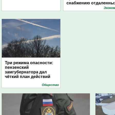
снабжению отдаленны
поселений с помощью
Эконом
дирижаблей
Три режима опасности:
пензенский
замгубернатора дал
чёткий план действий
Общество